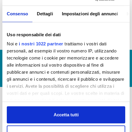
informazioni:
Canoni di locazione e affitto
Consenso
Dettagli
Impostazioni degli annunci
In
Patrimonio immobiliare
Uso responsabile dei dati
Noi e
i nostri 1022 partner
trattiamo i vostri dati
personali, ad esempio il vostro numero IP, utilizzando
tecnologie come i cookie per memorizzare e accedere
© Copyright 2017 - 2026
GLOSSARIO
alle informazioni sul vostro dispositivo al fine di
GIUDICA IL SERVIZIO
pubblicare annunci e contenuti personalizzati, misurare
LAVORA CON NOI
gli annunci e i contenuti, ricercare il pubblico e sviluppare
i servizi. Avete la possibilità di scegliere chi utilizza i
vostri dati e per quali scopi. Le vostre scelte in materia di
privacy sono applicabili solo su questa proprietà digitale
-
-
in cui avete effettuato le vostre scelte. È possibile
modificare o revocare il proprio consenso in qualsiasi
Accetta tutti
Publiacqua S.p.A
FAQ
momento dalla Dichiarazione sui cookie o facendo clic
Via Villamagna 90/c -
PRIVACY POLICY
sull'icona di attivazione della privacy.
50126 Fi