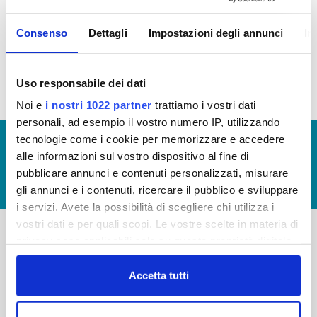
informazioni:
Canoni di locazione e affitto
Consenso
Dettagli
Impostazioni degli annunci
In
Patrimonio immobiliare
Uso responsabile dei dati
Noi e
i nostri 1022 partner
trattiamo i vostri dati
personali, ad esempio il vostro numero IP, utilizzando
tecnologie come i cookie per memorizzare e accedere
© Copyright 2017 - 2026
GLOSSARIO
alle informazioni sul vostro dispositivo al fine di
GIUDICA IL SERVIZIO
pubblicare annunci e contenuti personalizzati, misurare
LAVORA CON NOI
gli annunci e i contenuti, ricercare il pubblico e sviluppare
i servizi. Avete la possibilità di scegliere chi utilizza i
vostri dati e per quali scopi. Le vostre scelte in materia di
privacy sono applicabili solo su questa proprietà digitale
-
-
in cui avete effettuato le vostre scelte. È possibile
modificare o revocare il proprio consenso in qualsiasi
Accetta tutti
Publiacqua S.p.A
FAQ
momento dalla Dichiarazione sui cookie o facendo clic
Via Villamagna 90/c -
PRIVACY POLICY
sull'icona di attivazione della privacy.
50126 Fi