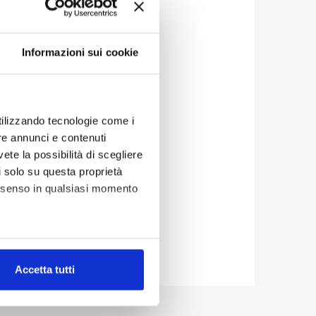
ta pubblicazione: 20.05.2022
Informazioni sui cookie
a aggiornamento: 01.02.2023
utilizzando tecnologie come i
re annunci e contenuti
vete la possibilità di scegliere
li solo su questa proprietà
consenso in qualsiasi momento
alche metro,
Accetta tutti
e specifiche (impronte
ezione dettagli
. Puoi