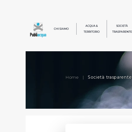
ACQUA &
SOCIETÀ
CHI SIAMO
TERRITORIO
TRASPARENTE
Home
|
Società trasparente