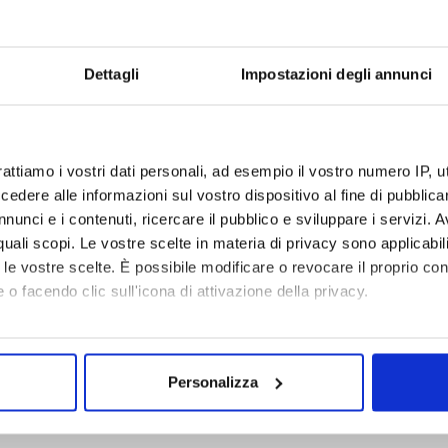
Da
Dettagli
Impostazioni degli annunci
Dat
rattiamo i vostri dati personali, ad esempio il vostro numero IP, 
dere alle informazioni sul vostro dispositivo al fine di pubblica
nunci e i contenuti, ricercare il pubblico e sviluppare i servizi. A
are le seguenti informazioni:
r quali scopi. Le vostre scelte in materia di privacy sono applicabi
to le vostre scelte. È possibile modificare o revocare il proprio 
 o facendo clic sull'icona di attivazione della privacy.
mo anche:
oni sulla tua posizione geografica, con un'approssimazione di qu
Personalizza
spositivo, scansionandolo attivamente alla ricerca di caratteristich
aborati i tuoi dati personali e imposta le tue preferenze nella
s