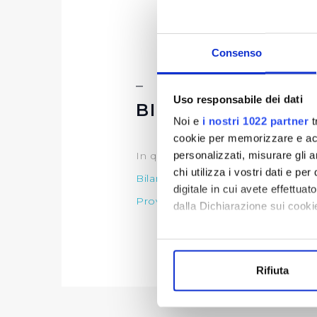
Consenso
Uso responsabile dei dati
BILANCI
Noi e
i nostri 1022 partner
t
cookie per memorizzare e acce
personalizzati, misurare gli an
In questa sezione è possibile trov
chi utilizza i vostri dati e pe
Bilancio
digitale in cui avete effettua
Provvedimenti
dalla Dichiarazione sui cookie
Con il tuo consenso, vorrem
raccogliere informazi
Rifiuta
Identificare il tuo di
digitali).
Approfondisci come vengono el