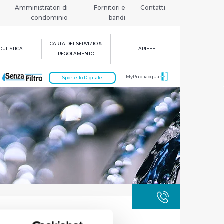
Amministratori di
Fornitori e
Contatti
condominio
bandi
CARTA DEL SERVIZIO &
ULISTICA
TARIFFE
REGOLAMENTO
MyPubliacqua
Sportello Digitale
GUASTI
800 3