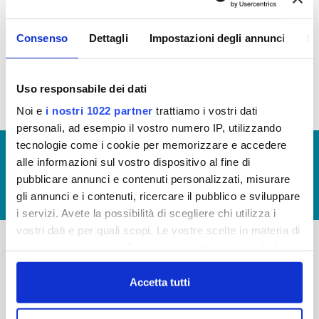
Consenso
Dettagli
Impostazioni degli annunci
In
Bilancio 2018 (Visualizzazione Documentazione)
Uso responsabile dei dati
Noi e
i nostri 1022 partner
trattiamo i vostri dati
personali, ad esempio il vostro numero IP, utilizzando
tecnologie come i cookie per memorizzare e accedere
© Copyright 2017 - 2026
GLOSSARIO
alle informazioni sul vostro dispositivo al fine di
GIUDICA IL SERVIZIO
pubblicare annunci e contenuti personalizzati, misurare
gli annunci e i contenuti, ricercare il pubblico e sviluppare
LAVORA CON NOI
i servizi. Avete la possibilità di scegliere chi utilizza i
vostri dati e per quali scopi. Le vostre scelte in materia di
privacy sono applicabili solo su questa proprietà digitale
in cui avete effettuato le vostre scelte. È possibile
-
-
modificare o revocare il proprio consenso in qualsiasi
Accetta tutti
Publiacqua S.p.A
FAQ
momento dalla Dichiarazione sui cookie o facendo clic
Via Villamagna 90/c -
sull'icona di attivazione della privacy.
PRIVACY POLICY