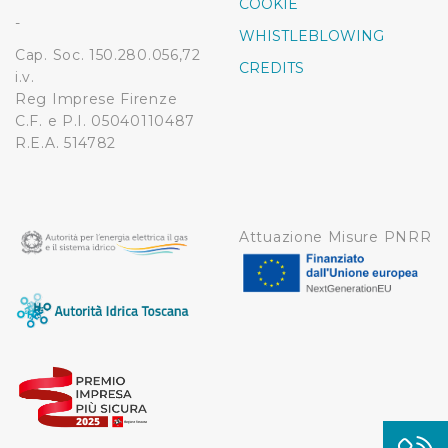
COOKIE
modificare o ritirare il tuo consenso in qualsiasi momento
-
WHISTLEBLOWING
dalla Dichiarazione sui cookie.
Cap. Soc. 150.280.056,72
CREDITS
i.v.
Utilizziamo dei cookie tecnici necessari per rendere
Reg Imprese Firenze
fruibile il sito web abilitandone funzionalità di base quali
C.F. e P.I. 05040110487
la navigazione sulle pagine e l'accesso alle aree
R.E.A. 514782
protette. In linea con le preferenze manifestate
dall’Utente e con i consensi dallo stesso prestati, i
cookie possono essere inoltre utilizzati per analizzare il
traffico sul nostro sito web, per personalizzare
Attuazione Misure PNRR
contenuti ed annunci e per fornire funzionalità dei social
media, condividendo informazioni sul modo in cui
l’Utente utilizza il nostro sito con i nostri partner. Tali
soggetti, che si occupano di analisi dei dati web,
pubblicità e social media, potrebbero combinare le
informazioni ricevute con altre informazioni che l’Utente
ha fornito loro o che hanno raccolto dal suo utilizzo dei
loro servizi.