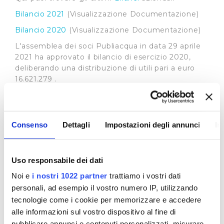
Bilancio 2021
(Visualizzazione Documentazione)
Bilancio 2020
(Visualizzazione Documentazione)
L'assemblea dei soci Publiacqua in data 29 aprile
2021 ha approvato il bilancio di esercizio 2020,
deliberando una distribuzione di utili pari a euro
16.621.279 .
Come deliberato la distribuzione degli utili è
vincolata:
all'ottenimento del consenso dell'ente
Consenso
Dettagli
Impostazioni degli annunci
In
finanziatore;
al reperimento entro il 31/12/21 di un ulteriore
finanziamento nella misura necessaria a dare
Uso responsabile dei dati
esecuzione alla distribuzione di 16.621.279 di euro
Noi e
i nostri 1022 partner
trattiamo i vostri dati
.
personali, ad esempio il vostro numero IP, utilizzando
Il mancato ottenimento di uno dei due punti di cui
tecnologie come i cookie per memorizzare e accedere
sopra, comporterà una erogazione di dividendi
alle informazioni sul vostro dispositivo al fine di
nella misura proposta dal Consiglio di
pubblicare annunci e contenuti personalizzati, misurare