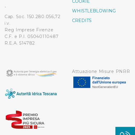
COOKIE
modificare o ritirare il tuo consenso in qualsiasi momento
-
WHISTLEBLOWING
dalla Dichiarazione sui cookie.
Cap. Soc. 150.280.056,72
CREDITS
i.v.
Utilizziamo dei cookie tecnici necessari per rendere
Reg Imprese Firenze
fruibile il sito web abilitandone funzionalità di base quali
C.F. e P.I. 05040110487
la navigazione sulle pagine e l'accesso alle aree
R.E.A. 514782
protette. In linea con le preferenze manifestate
dall’Utente e con i consensi dallo stesso prestati, i
cookie possono essere inoltre utilizzati per analizzare il
traffico sul nostro sito web, per personalizzare
Attuazione Misure PNRR
contenuti ed annunci e per fornire funzionalità dei social
media, condividendo informazioni sul modo in cui
l’Utente utilizza il nostro sito con i nostri partner. Tali
soggetti, che si occupano di analisi dei dati web,
pubblicità e social media, potrebbero combinare le
informazioni ricevute con altre informazioni che l’Utente
ha fornito loro o che hanno raccolto dal suo utilizzo dei
loro servizi.