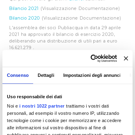
Bilancio 2021
(Visualizzazione Documentazione)
Bilancio 2020
(Visualizzazione Documentazione)
L'assemblea dei soci Publiacqua in data 29 aprile
2021 ha approvato il bilancio di esercizio 2020,
deliberando una distribuzione di utili pari a euro
16.621.279 .
Come deliberato la distribuzione degli utili è
vincolata:
all'ottenimento del consenso dell'ente
Consenso
Dettagli
Impostazioni degli annunci
In
finanziatore;
al reperimento entro il 31/12/21 di un ulteriore
finanziamento nella misura necessaria a dare
Uso responsabile dei dati
esecuzione alla distribuzione di 16.621.279 di euro
Noi e
i nostri 1022 partner
trattiamo i vostri dati
.
personali, ad esempio il vostro numero IP, utilizzando
Il mancato ottenimento di uno dei due punti di cui
tecnologie come i cookie per memorizzare e accedere
sopra, comporterà una erogazione di dividendi
alle informazioni sul vostro dispositivo al fine di
nella misura proposta dal Consiglio di
pubblicare annunci e contenuti personalizzati, misurare