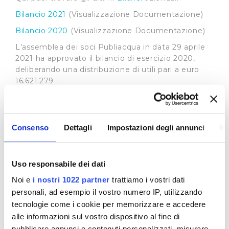
Bilancio 2021
(Visualizzazione Documentazione)
Bilancio 2020
(Visualizzazione Documentazione)
L'assemblea dei soci Publiacqua in data 29 aprile
2021 ha approvato il bilancio di esercizio 2020,
deliberando una distribuzione di utili pari a euro
16.621.279 .
Come deliberato la distribuzione degli utili è
vincolata:
all'ottenimento del consenso dell'ente
Consenso
Dettagli
Impostazioni degli annunci
In
finanziatore;
al reperimento entro il 31/12/21 di un ulteriore
finanziamento nella misura necessaria a dare
Uso responsabile dei dati
esecuzione alla distribuzione di 16.621.279 di euro
Noi e
i nostri 1022 partner
trattiamo i vostri dati
.
personali, ad esempio il vostro numero IP, utilizzando
Il mancato ottenimento di uno dei due punti di cui
tecnologie come i cookie per memorizzare e accedere
sopra, comporterà una erogazione di dividendi
alle informazioni sul vostro dispositivo al fine di
nella misura proposta dal Consiglio di
pubblicare annunci e contenuti personalizzati, misurare