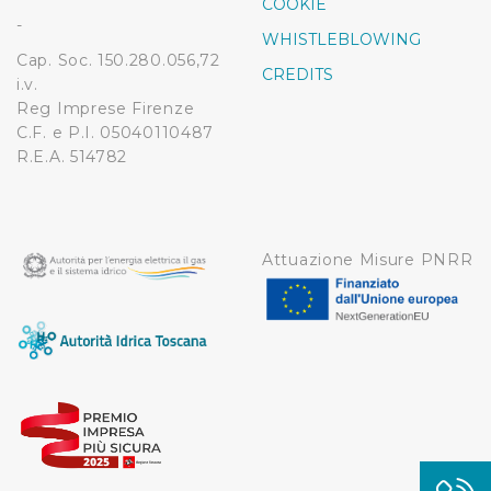
COOKIE
modificare o ritirare il tuo consenso in qualsiasi momento
-
WHISTLEBLOWING
dalla Dichiarazione sui cookie.
Cap. Soc. 150.280.056,72
CREDITS
i.v.
Utilizziamo dei cookie tecnici necessari per rendere
Reg Imprese Firenze
fruibile il sito web abilitandone funzionalità di base quali
C.F. e P.I. 05040110487
la navigazione sulle pagine e l'accesso alle aree
R.E.A. 514782
protette. In linea con le preferenze manifestate
dall’Utente e con i consensi dallo stesso prestati, i
cookie possono essere inoltre utilizzati per analizzare il
traffico sul nostro sito web, per personalizzare
Attuazione Misure PNRR
contenuti ed annunci e per fornire funzionalità dei social
media, condividendo informazioni sul modo in cui
l’Utente utilizza il nostro sito con i nostri partner. Tali
soggetti, che si occupano di analisi dei dati web,
pubblicità e social media, potrebbero combinare le
informazioni ricevute con altre informazioni che l’Utente
ha fornito loro o che hanno raccolto dal suo utilizzo dei
loro servizi.