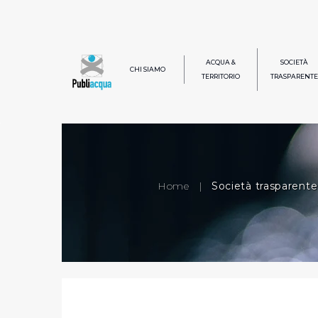
ACQUA &
SOCIETÀ
CHI SIAMO
TERRITORIO
TRASPARENTE
Home
|
Società trasparente