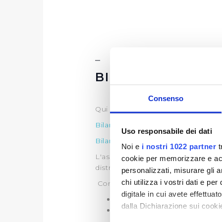
BILANCIO
Consenso
Qui puoi trovare gli ultimi
Bilanci
Bilancio 2021
(Visualizzazione D
Uso responsabile dei dati
Bilancio 2020
(Visualizzazione D
Noi e
i nostri 1022 partner
t
L'assemblea dei soci Publiacqua i
cookie per memorizzare e acce
distribuzione di utili pari a euro 16
personalizzati, misurare gli an
chi utilizza i vostri dati e pe
Come deliberato la distribuzione de
digitale in cui avete effettua
all'ottenimento del consenso de
dalla Dichiarazione sui cookie
al reperimento entro il 31/12/21
distribuzione di 16.621.279 di eu