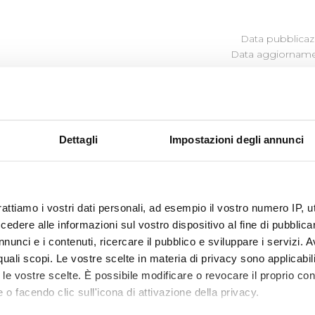
Data pubblicazi
Data aggiornamen
Dettagli
Impostazioni degli annunci
aziendali
ocumentazione)
ocumentazione)
rattiamo i vostri dati personali, ad esempio il vostro numero IP, 
n data 29 aprile 2021 ha approvato il bilancio di esercizio 
dere alle informazioni sul vostro dispositivo al fine di pubblica
.621.279 .
nunci e i contenuti, ricercare il pubblico e sviluppare i servizi. A
r quali scopi. Le vostre scelte in materia di privacy sono applicabi
gli utili è vincolata:
to le vostre scelte. È possibile modificare o revocare il proprio 
ll'ente finanziatore;
 o facendo clic sull'icona di attivazione della privacy.
 di un ulteriore finanziamento nella misura necessaria a dare esecu
ro .