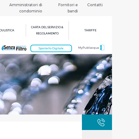
Amministratori di
Fornitori e
Contatti
condominio
bandi
CARTA DEL SERVIZIO &
ULISTICA
TARIFFE
REGOLAMENTO
MyPubliacqua
Sportello Digitale
GUASTI
800 3