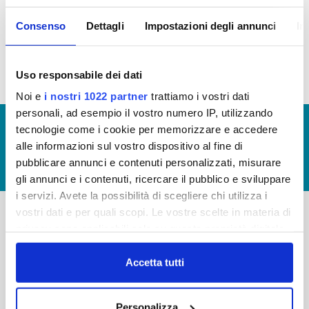
Bilancio 2022
(Visualizzazione Documentazione)
Consenso
Dettagli
Impostazioni degli annunci
In
Bilancio 2023
(Visualizzazione Documentazione)
Uso responsabile dei dati
Noi e
i nostri 1022 partner
trattiamo i vostri dati
personali, ad esempio il vostro numero IP, utilizzando
© Copyright 2017 - 2026
GLOSSARIO
tecnologie come i cookie per memorizzare e accedere
alle informazioni sul vostro dispositivo al fine di
GIUDICA IL SERVIZIO
pubblicare annunci e contenuti personalizzati, misurare
LAVORA CON NOI
gli annunci e i contenuti, ricercare il pubblico e sviluppare
i servizi. Avete la possibilità di scegliere chi utilizza i
vostri dati e per quali scopi. Le vostre scelte in materia di
privacy sono applicabili solo su questa proprietà digitale
-
-
in cui avete effettuato le vostre scelte. È possibile
Publiacqua S.p.A
modificare o revocare il proprio consenso in qualsiasi
FAQ
Accetta tutti
Via Villamagna 90/c -
momento dalla Dichiarazione sui cookie o facendo clic
PRIVACY POLICY
50126 Fi
sull'icona di attivazione della privacy.
Tel. +39 055688903
NOTE LEGALI
Personalizza