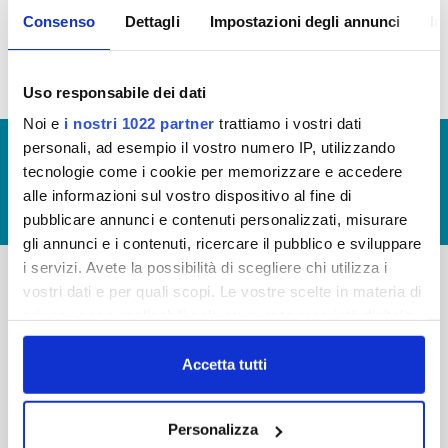
Consenso
Dettagli
Impostazioni degli annunci
In
Bilancio 2018 (visualizzazione documentazione)
Uso responsabile dei dati
Noi e
i nostri 1022 partner
trattiamo i vostri dati
personali, ad esempio il vostro numero IP, utilizzando
© Copyright 2017 - 2026
GLOSSARIO
tecnologie come i cookie per memorizzare e accedere
GIUDICA IL SERVIZIO
alle informazioni sul vostro dispositivo al fine di
LAVORA CON NOI
pubblicare annunci e contenuti personalizzati, misurare
gli annunci e i contenuti, ricercare il pubblico e sviluppare
i servizi. Avete la possibilità di scegliere chi utilizza i
vostri dati e per quali scopi. Le vostre scelte in materia di
-
-
privacy sono applicabili solo su questa proprietà digitale
in cui avete effettuato le vostre scelte. È possibile
Publiacqua S.p.A
FAQ
modificare o revocare il proprio consenso in qualsiasi
Accetta tutti
Via Villamagna 90/c -
PRIVACY POLICY
50126 Fi
momento dalla Dichiarazione sui cookie o facendo clic
Tel. +39 055688903
sull'icona di attivazione della privacy.
NOTE LEGALI
Personalizza
Fax. +39 0556862495
COOKIE