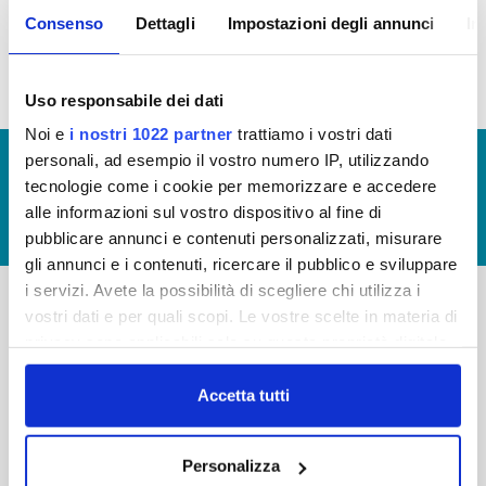
Consenso
Dettagli
Impostazioni degli annunci
In
Bilancio 2018 (visualizzazione documentazione)
Uso responsabile dei dati
Noi e
i nostri 1022 partner
trattiamo i vostri dati
personali, ad esempio il vostro numero IP, utilizzando
© Copyright 2017 - 2026
GLOSSARIO
tecnologie come i cookie per memorizzare e accedere
GIUDICA IL SERVIZIO
alle informazioni sul vostro dispositivo al fine di
LAVORA CON NOI
pubblicare annunci e contenuti personalizzati, misurare
gli annunci e i contenuti, ricercare il pubblico e sviluppare
i servizi. Avete la possibilità di scegliere chi utilizza i
vostri dati e per quali scopi. Le vostre scelte in materia di
-
-
privacy sono applicabili solo su questa proprietà digitale
in cui avete effettuato le vostre scelte. È possibile
Publiacqua S.p.A
FAQ
modificare o revocare il proprio consenso in qualsiasi
Accetta tutti
Via Villamagna 90/c -
PRIVACY POLICY
50126 Fi
momento dalla Dichiarazione sui cookie o facendo clic
Tel. +39 055688903
sull'icona di attivazione della privacy.
NOTE LEGALI
Personalizza
Fax. +39 0556862495
COOKIE