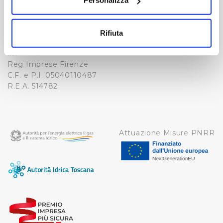
Personalizza
NOTE LEGALI
Fax. +39 0556862495
Con il tuo consenso, vorremmo anche:
COOKIE
-
raccogliere informazioni sulla tua posizione
WHISTLEBLOWING
Rifiuta
geografica, con un'approssimazione di qualche
Cap. Soc. 150.280.056,72
CREDITS
metro,
i.v.
Reg Imprese Firenze
Identificare il tuo dispositivo, scansionandolo
C.F. e P.I. 05040110487
attivamente alla ricerca di caratteristiche specifiche
R.E.A. 514782
(impronte digitali).
Approfondisci come vengono elaborati i tuoi dati personali
e imposta le tue preferenze nella
sezione dettagli
. Puoi
modificare o ritirare il tuo consenso in qualsiasi momento
Attuazione Misure PNRR
dalla Dichiarazione sui cookie.
Utilizziamo dei cookie tecnici necessari per rendere
fruibile il sito web abilitandone funzionalità di base quali
la navigazione sulle pagine e l'accesso alle aree
protette. In linea con le preferenze manifestate
dall’Utente e con i consensi dallo stesso prestati, i
cookie possono essere inoltre utilizzati per analizzare il