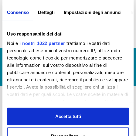
La Carta del Servizio in vigore è quella approvata
Consenso
Dettagli
Impostazioni degli annunci
In
dall'Assemblea dell'Autorità di Ambito nel 2016
(
clicca qui
)
Uso responsabile dei dati
Noi e
i nostri 1022 partner
trattiamo i vostri dati
personali, ad esempio il vostro numero IP, utilizzando
© Copyright 2017 - 2026
GLOSSARIO
tecnologie come i cookie per memorizzare e accedere
alle informazioni sul vostro dispositivo al fine di
GIUDICA IL SERVIZIO
pubblicare annunci e contenuti personalizzati, misurare
LAVORA CON NOI
gli annunci e i contenuti, ricercare il pubblico e sviluppare
i servizi. Avete la possibilità di scegliere chi utilizza i
vostri dati e per quali scopi. Le vostre scelte in materia di
privacy sono applicabili solo su questa proprietà digitale
-
-
in cui avete effettuato le vostre scelte. È possibile
Publiacqua S.p.A
modificare o revocare il proprio consenso in qualsiasi
Accetta tutti
FAQ
Via Villamagna 90/c -
momento dalla Dichiarazione sui cookie o facendo clic
PRIVACY POLICY
50126 Fi
sull'icona di attivazione della privacy.
Tel. +39 055688903