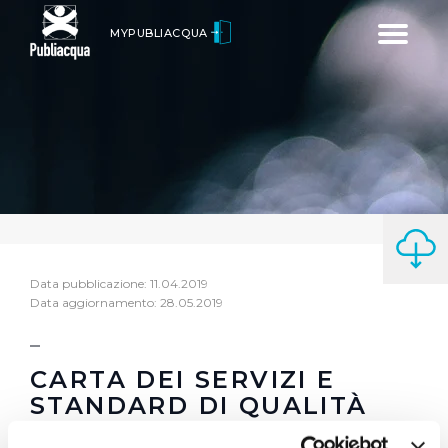
Toggle
MYPUBLIACQUA
navigatio
Data pubblicazione: 11.04.2019
Data aggiornamento: 28.05.2019
CARTA DEI SERVIZI E
STANDARD DI QUALITÀ