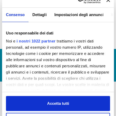
La Carta del Servizio in vigore dal 11 Dicembre
2018 è quella approvata con delibera del Consiglio
Consenso
Dettagli
Impostazioni degli annunci
In
Direttivo n.23 del 7 Dicembre 2018 (
clicca qui
)
Riepilogo Standard di Qualità (
clicca qui
)
Uso responsabile dei dati
Noi e
i nostri 1022 partner
trattiamo i vostri dati
personali, ad esempio il vostro numero IP, utilizzando
tecnologie come i cookie per memorizzare e accedere
© Copyright 2017 - 2026
GLOSSARIO
alle informazioni sul vostro dispositivo al fine di
GIUDICA IL SERVIZIO
pubblicare annunci e contenuti personalizzati, misurare
gli annunci e i contenuti, ricercare il pubblico e sviluppare
LAVORA CON NOI
i servizi. Avete la possibilità di scegliere chi utilizza i
vostri dati e per quali scopi. Le vostre scelte in materia di
privacy sono applicabili solo su questa proprietà digitale
in cui avete effettuato le vostre scelte. È possibile
-
-
modificare o revocare il proprio consenso in qualsiasi
Accetta tutti
Publiacqua S.p.A
FAQ
momento dalla Dichiarazione sui cookie o facendo clic
Via Villamagna 90/c -
sull'icona di attivazione della privacy.