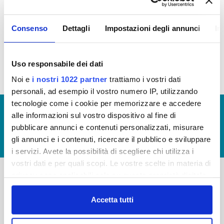
La Carta del Servizio in vigore dal 11 Dicembre
2018 è quella approvata con delibera del Consiglio
Consenso
Dettagli
Impostazioni degli annunci
In
Direttivo n.23 del 7 Dicembre 2018 (
clicca qui
)
Riepilogo Standard di Qualità (
clicca qui
)
Uso responsabile dei dati
Noi e
i nostri 1022 partner
trattiamo i vostri dati
personali, ad esempio il vostro numero IP, utilizzando
tecnologie come i cookie per memorizzare e accedere
© Copyright 2017 - 2026
GLOSSARIO
alle informazioni sul vostro dispositivo al fine di
GIUDICA IL SERVIZIO
pubblicare annunci e contenuti personalizzati, misurare
gli annunci e i contenuti, ricercare il pubblico e sviluppare
LAVORA CON NOI
i servizi. Avete la possibilità di scegliere chi utilizza i
vostri dati e per quali scopi. Le vostre scelte in materia di
privacy sono applicabili solo su questa proprietà digitale
in cui avete effettuato le vostre scelte. È possibile
-
-
modificare o revocare il proprio consenso in qualsiasi
Accetta tutti
Publiacqua S.p.A
FAQ
momento dalla Dichiarazione sui cookie o facendo clic
Via Villamagna 90/c -
sull'icona di attivazione della privacy.