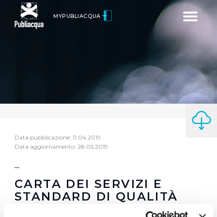
Toggle
MYPUBLIACQUA
navigatio
Data pubblicazione: 11.04.2019
Data aggiornamento: 28.05.2019
CARTA DEI SERVIZI E
STANDARD DI QUALITÀ