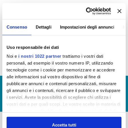
La Carta del Servizio in vigore dal 1 gennaio 2020
è quella approvata con delibera del Consiglio
Direttivo n. 21 del 16 dicembre 2019 (
clicca qui
)
Consenso
Dettagli
Impostazioni degli annunci
In
Riepilogo Standard di Qualità 2020 - Dati 2019
(
clicca qui
)
Riepilogo Standard di Qualità 2021 - Dati 2020
Uso responsabile dei dati
(
clicca qui
)
Noi e
i nostri 1022 partner
trattiamo i vostri dati
personali, ad esempio il vostro numero IP, utilizzando
tecnologie come i cookie per memorizzare e accedere
alle informazioni sul vostro dispositivo al fine di
pubblicare annunci e contenuti personalizzati, misurare
© Copyright 2017 - 2026
GLOSSARIO
gli annunci e i contenuti, ricercare il pubblico e sviluppare
GIUDICA IL SERVIZIO
i servizi. Avete la possibilità di scegliere chi utilizza i
LAVORA CON NOI
vostri dati e per quali scopi. Le vostre scelte in materia di
privacy sono applicabili solo su questa proprietà digitale
in cui avete effettuato le vostre scelte. È possibile
modificare o revocare il proprio consenso in qualsiasi
Accetta tutti