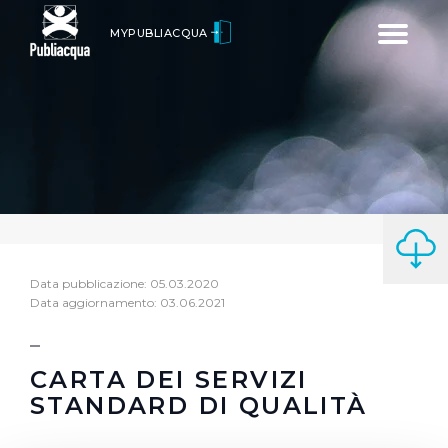
Toggle
MYPUBLIACQUA
navigatio
Data pubblicazione: 05.03.2020
Data aggiornamento: 03.06.2021
CARTA DEI SERVIZI
STANDARD DI QUALITÀ