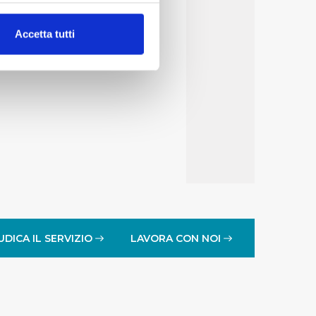
alche metro,
Accetta tutti
e specifiche (impronte
ezione dettagli
. Puoi
lità di base quali la
te dall’Utente e con i
affico sul nostro sito web,
idendo informazioni sul
 di analisi dei dati web,
oni che l’Utente ha fornito
UDICA IL SERVIZIO
LAVORA CON NOI
r le finalità sopra indicate.
onando i singoli cookie