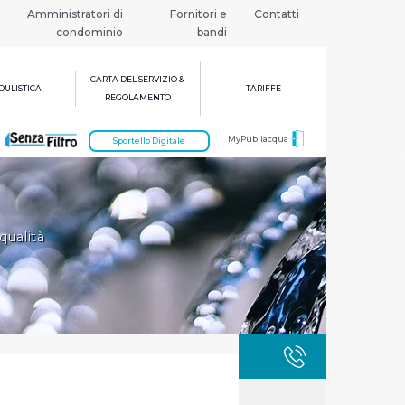
Amministratori di
Fornitori e
Contatti
condominio
bandi
CARTA DEL SERVIZIO &
ULISTICA
TARIFFE
REGOLAMENTO
MyPubliacqua
Sportello Digitale
qualità
GUASTI
800 3