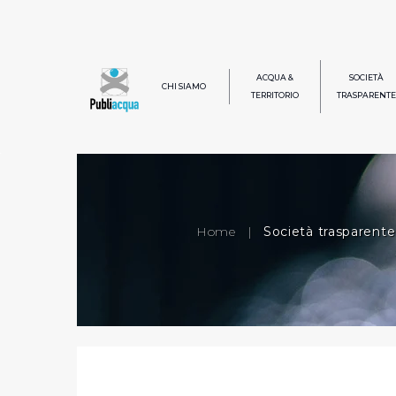
ACQUA &
SOCIETÀ
CHI SIAMO
TERRITORIO
TRASPARENTE
Home
|
Società trasparente