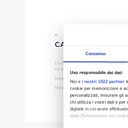
CARTA DEI SERVI
Consenso
La Carta del Servizio in vigore da
16 dicembre 2019 (
clicca qui
)
Uso responsabile dei dati
Riepilogo Standard di Qualità 2020
Noi e
i nostri 1022 partner
t
Riepilogo Standard di Qualità 2021
cookie per memorizzare e acce
personalizzati, misurare gli an
chi utilizza i vostri dati e pe
digitale in cui avete effettua
dalla Dichiarazione sui cookie