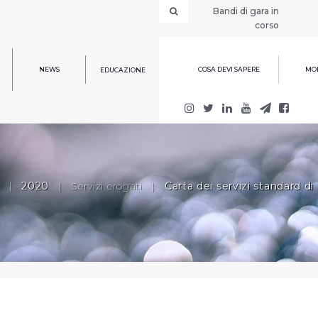
Bandi di gara in
corso
NEWS
COSA DEVI SAPERE
MOD
EDUCAZIONE
|
2020
|
Servizi erogati
|
Carta dei servizi standard di 