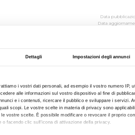
Data pubblicazi
Data aggiornamen
ZI STANDARD DI QUALITÀ
Dettagli
Impostazioni degli annunci
l 1 gennaio 2020 è quella approvata con delibera del Consigli
 - Dati 2019 (
clicca qui
)
rattiamo i vostri dati personali, ad esempio il vostro numero IP, 
 - Dati 2020 (
clicca qui
)
dere alle informazioni sul vostro dispositivo al fine di pubblica
nunci e i contenuti, ricercare il pubblico e sviluppare i servizi. A
r quali scopi. Le vostre scelte in materia di privacy sono applicabi
to le vostre scelte. È possibile modificare o revocare il proprio 
 o facendo clic sull'icona di attivazione della privacy.