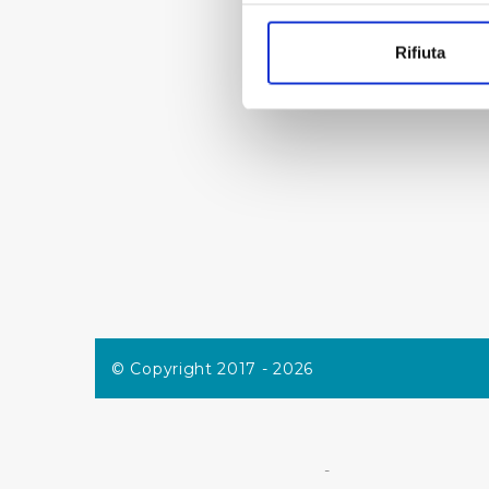
Con il tuo consenso, vorrem
raccogliere informazi
Rifiuta
Identificare il tuo di
digitali).
Approfondisci come vengono el
modificare o ritirare il tuo 
Utilizziamo dei cookie tecnic
navigazione sulle pagine e l'
consensi dallo stesso prestat
per personalizzare contenuti
modo in cui l’Utente utilizza 
pubblicità e social media, p
loro o che hanno raccolto dal
© Copyright 2017 - 2026
Cliccando su "Accetta tutti",
Cliccando su "Personalizza" 
-
desiderati e le terze parti d