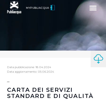
Toggle
MYPUBLIACQUA
navigatio
Data pubblicazione: 18.04.2024
Data aggiornamento: 05.06.2024
CARTA DEI SERVIZI
STANDARD E DI QUALITÀ