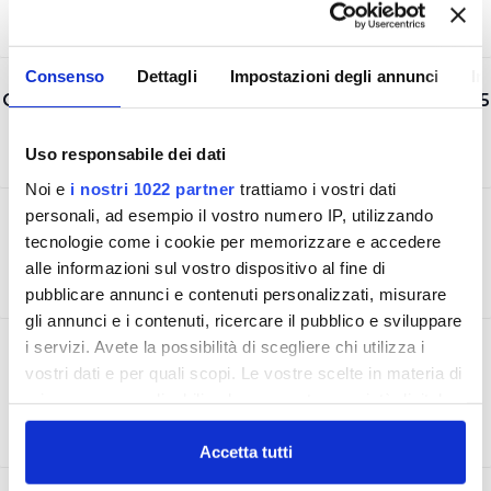
Consenso
Dettagli
Impostazioni degli annunci
In
CERTIFICAZIONE AMBIENTALE UNI EN ISO 14001:2015
Uso responsabile dei dati
Noi e
i nostri 1022 partner
trattiamo i vostri dati
personali, ad esempio il vostro numero IP, utilizzando
CERTIFICAZIONE SICUREZZA UNI ISO 45001:2018
tecnologie come i cookie per memorizzare e accedere
alle informazioni sul vostro dispositivo al fine di
pubblicare annunci e contenuti personalizzati, misurare
gli annunci e i contenuti, ricercare il pubblico e sviluppare
i servizi. Avete la possibilità di scegliere chi utilizza i
ACCREDITAMENTO LABORATORIO UNI CEI EN
vostri dati e per quali scopi. Le vostre scelte in materia di
ISO/IEC 17025
privacy sono applicabili solo su questa proprietà digitale
in cui avete effettuato le vostre scelte. È possibile
modificare o revocare il proprio consenso in qualsiasi
Accetta tutti
momento dalla Dichiarazione sui cookie o facendo clic