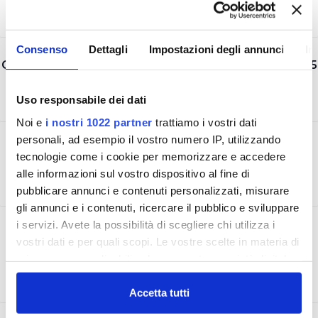
Consenso
Dettagli
Impostazioni degli annunci
In
CERTIFICAZIONE AMBIENTALE UNI EN ISO 14001:2015
Uso responsabile dei dati
Noi e
i nostri 1022 partner
trattiamo i vostri dati
personali, ad esempio il vostro numero IP, utilizzando
CERTIFICAZIONE SICUREZZA UNI ISO 45001:2018
tecnologie come i cookie per memorizzare e accedere
alle informazioni sul vostro dispositivo al fine di
pubblicare annunci e contenuti personalizzati, misurare
gli annunci e i contenuti, ricercare il pubblico e sviluppare
i servizi. Avete la possibilità di scegliere chi utilizza i
ACCREDITAMENTO LABORATORIO UNI CEI EN
vostri dati e per quali scopi. Le vostre scelte in materia di
ISO/IEC 17025
privacy sono applicabili solo su questa proprietà digitale
in cui avete effettuato le vostre scelte. È possibile
modificare o revocare il proprio consenso in qualsiasi
Accetta tutti
momento dalla Dichiarazione sui cookie o facendo clic