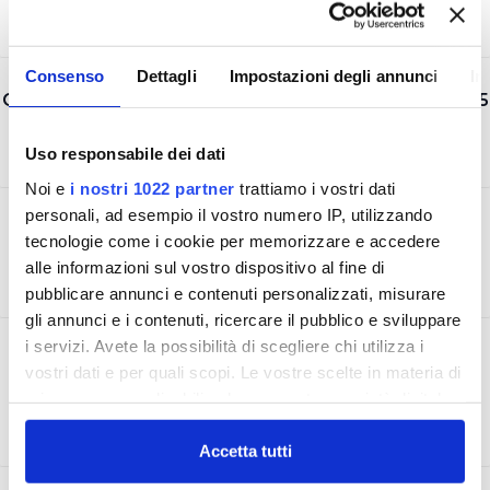
Consenso
Dettagli
Impostazioni degli annunci
In
CERTIFICAZIONE AMBIENTALE UNI EN ISO 14001:2015
Uso responsabile dei dati
Noi e
i nostri 1022 partner
trattiamo i vostri dati
personali, ad esempio il vostro numero IP, utilizzando
CERTIFICAZIONE SICUREZZA UNI ISO 45001:2018
tecnologie come i cookie per memorizzare e accedere
alle informazioni sul vostro dispositivo al fine di
pubblicare annunci e contenuti personalizzati, misurare
gli annunci e i contenuti, ricercare il pubblico e sviluppare
i servizi. Avete la possibilità di scegliere chi utilizza i
ACCREDITAMENTO LABORATORIO UNI CEI EN
vostri dati e per quali scopi. Le vostre scelte in materia di
ISO/IEC 17025
privacy sono applicabili solo su questa proprietà digitale
in cui avete effettuato le vostre scelte. È possibile
modificare o revocare il proprio consenso in qualsiasi
Accetta tutti
momento dalla Dichiarazione sui cookie o facendo clic