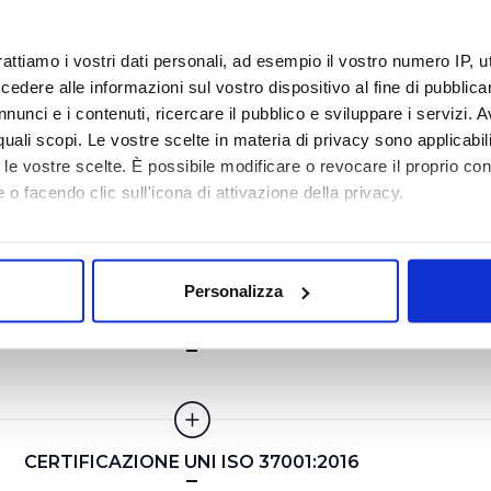
rattiamo i vostri dati personali, ad esempio il vostro numero IP, 
IFICAZIONE AMBIENTALE UNI EN ISO 14001:2015
dere alle informazioni sul vostro dispositivo al fine di pubblica
nunci e i contenuti, ricercare il pubblico e sviluppare i servizi. A
r quali scopi. Le vostre scelte in materia di privacy sono applicabi
to le vostre scelte. È possibile modificare o revocare il proprio 
 o facendo clic sull'icona di attivazione della privacy.
RTIFICAZIONE SICUREZZA UNI ISO 45001:2018
mo anche:
oni sulla tua posizione geografica, con un'approssimazione di qu
Personalizza
spositivo, scansionandolo attivamente alla ricerca di caratteristich
TAMENTO LABORATORIO UNI CEI EN ISO/IEC 17025
aborati i tuoi dati personali e imposta le tue preferenze nella
s
consenso in qualsiasi momento dalla Dichiarazione sui cookie.
i necessari per rendere fruibile il sito web abilitandone funziona
CERTIFICAZIONE UNI ISO 37001:2016
accesso alle aree protette. In linea con le preferenze manifesta
i, i cookie possono essere inoltre utilizzati per analizzare il tr