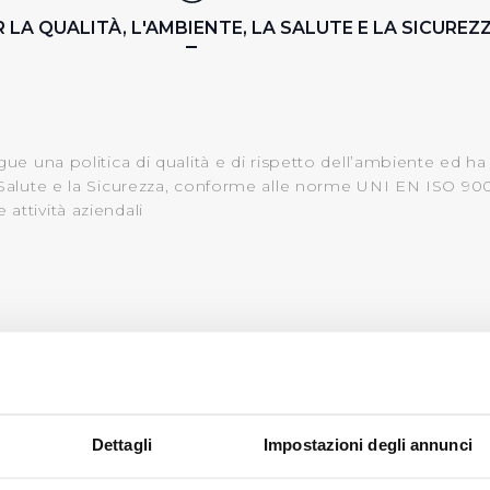
R LA QUALITÀ, L'AMBIENTE, LA SALUTE E LA SICUREZ
egue una politica di qualità e di rispetto dell’ambiente ed h
a Salute e la Sicurezza, conforme alle norme UNI EN ISO 900
attività aziendali
ERTIFICAZIONE QUALITÀ UNI EN ISO 9001:15
Dettagli
Impostazioni degli annunci