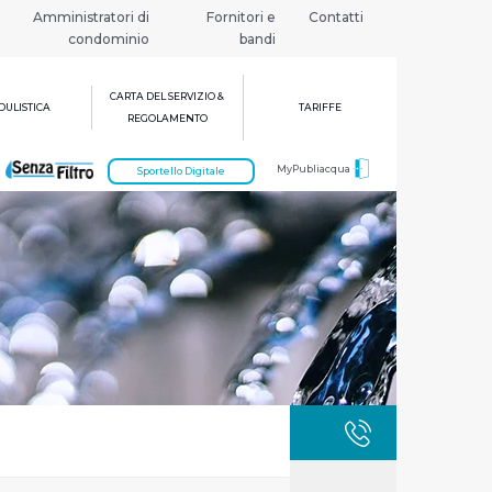
Amministratori di
Fornitori e
Contatti
condominio
bandi
CARTA DEL SERVIZIO &
ULISTICA
TARIFFE
REGOLAMENTO
MyPubliacqua
Sportello Digitale
GUASTI
800 3