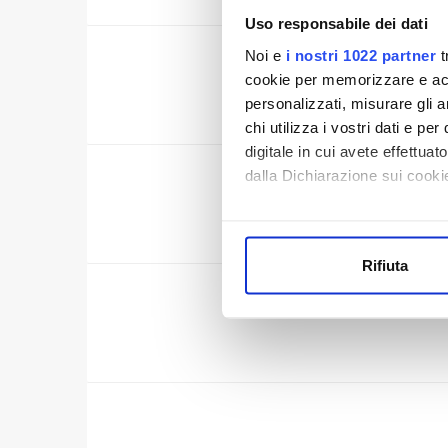
Uso responsabile dei dati
Noi e
i nostri 1022 partner
t
CERT
cookie per memorizzare e acce
personalizzati, misurare gli an
chi utilizza i vostri dati e pe
digitale in cui avete effettua
dalla Dichiarazione sui cookie
CE
Con il tuo consenso, vorrem
raccogliere informazi
Rifiuta
Identificare il tuo di
digitali).
ACCREDI
Approfondisci come vengono el
modificare o ritirare il tuo 
Utilizziamo dei cookie tecnic
navigazione sulle pagine e l'
consensi dallo stesso prestat