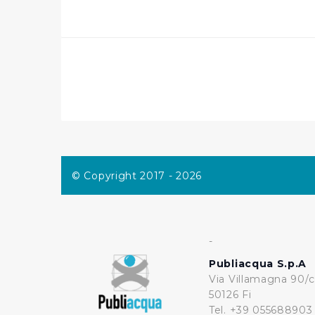
per personalizzare contenuti
modo in cui l’Utente utilizza 
pubblicità e social media, p
loro o che hanno raccolto dal
Cliccando su "Accetta tutti",
Cliccando su "Personalizza" 
desiderati e le terze parti d
© Copyright 2017 - 2026
Cliccando su "Rifiuta" o sulla
eccezione dei cookie tecnici
dunque la continuazione dell
tecnici indispensabili per un
-
Publiacqua S.p.A
Via Villamagna 90/c
50126 Fi
Tel. +39 055688903