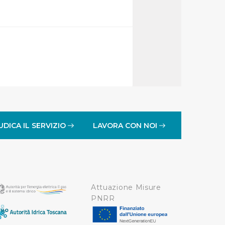
idendo informazioni sul
 di analisi dei dati web,
oni che l’Utente ha fornito
r le finalità sopra indicate.
onando i singoli cookie
UDICA IL SERVIZIO
LAVORA CON NOI
a tutti i cookie con la sola
impostazioni di default e
nto ad esclusione di quelli
Attuazione Misure
PNRR