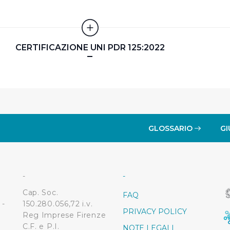
 ed annunci e per fornire funzionalità dei social media, condiv
il nostro sito con i nostri partner. Tali soggetti, che si occupano
otrebbero combinare le informazioni ricevute con altre informazi
CERTIFICAZIONE UNI PDR 125:2022
 suo utilizzo dei loro servizi.
 l'Utente accetta di memorizzare tutti i cookie sul dispositivo pe
l’Utente può gestire direttamente le proprie preferenze selezi
estinatarie della condivisione di informazioni sopra indicata.
GLOSSARIO
GI
 "X" posizionata in alto a destra in questo banner l’Utente rifiut
. La chiusura del presente banner comporta il permanere delle 
a navigazione in assenza di cookie o altri sistemi di tracciame
a corretta visualizzazione della pagina.
-
-
Cap. Soc.
FAQ
 -
150.280.056,72 i.v.
PRIVACY POLICY
Reg Imprese Firenze
C.F. e P.I.
NOTE LEGALI