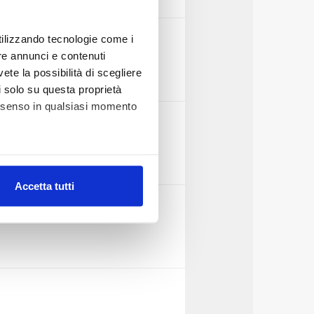
utilizzando tecnologie come i
re annunci e contenuti
vete la possibilità di scegliere
li solo su questa proprietà
consenso in qualsiasi momento
alche metro,
Accetta tutti
e specifiche (impronte
ezione dettagli
. Puoi
lità di base quali la
te dall’Utente e con i
affico sul nostro sito web,