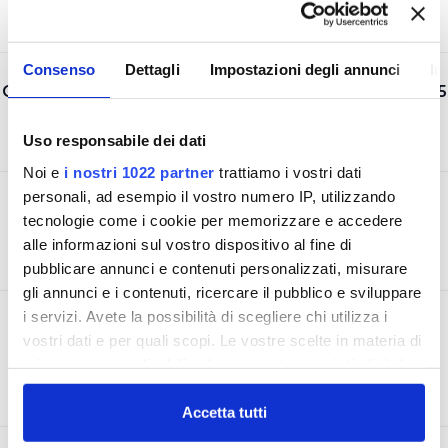
Consenso
Dettagli
Impostazioni degli annunci
In
CERTIFICAZIONE AMBIENTALE UNI EN ISO 14001:2015
Uso responsabile dei dati
Noi e
i nostri 1022 partner
trattiamo i vostri dati
personali, ad esempio il vostro numero IP, utilizzando
CERTIFICAZIONE SICUREZZA UNI ISO 45001:2018
tecnologie come i cookie per memorizzare e accedere
alle informazioni sul vostro dispositivo al fine di
pubblicare annunci e contenuti personalizzati, misurare
gli annunci e i contenuti, ricercare il pubblico e sviluppare
i servizi. Avete la possibilità di scegliere chi utilizza i
ACCREDITAMENTO LABORATORIO UNI CEI EN
vostri dati e per quali scopi. Le vostre scelte in materia di
ISO/IEC 17025
privacy sono applicabili solo su questa proprietà digitale
in cui avete effettuato le vostre scelte. È possibile
modificare o revocare il proprio consenso in qualsiasi
Accetta tutti
momento dalla Dichiarazione sui cookie o facendo clic