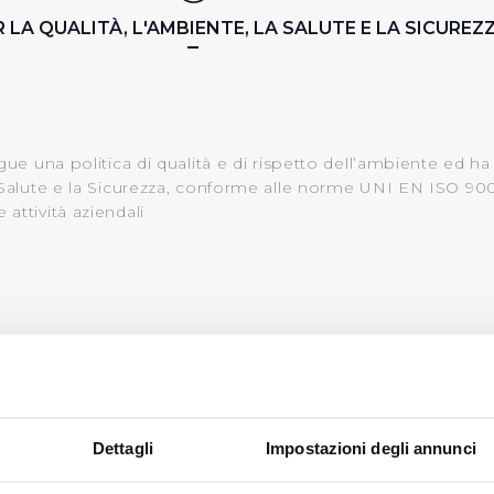
R LA QUALITÀ, L'AMBIENTE, LA SALUTE E LA SICUREZ
egue una politica di qualità e di rispetto dell’ambiente ed h
a Salute e la Sicurezza, conforme alle norme UNI EN ISO 900
attività aziendali
ERTIFICAZIONE QUALITÀ UNI EN ISO 9001:15
Dettagli
Impostazioni degli annunci