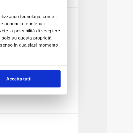
utilizzando tecnologie come i
re annunci e contenuti
vete la possibilità di scegliere
li solo su questa proprietà
consenso in qualsiasi momento
alche metro,
Accetta tutti
e specifiche (impronte
ezione dettagli
. Puoi
lità di base quali la
te dall’Utente e con i
affico sul nostro sito web,