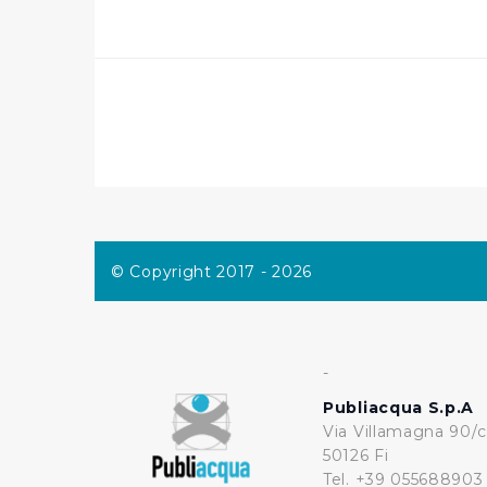
per personalizzare contenuti
modo in cui l’Utente utilizza 
pubblicità e social media, p
loro o che hanno raccolto dal
Cliccando su "Accetta tutti",
Cliccando su "Personalizza" 
desiderati e le terze parti d
© Copyright 2017 - 2026
Cliccando su "Rifiuta" o sulla
eccezione dei cookie tecnici
dunque la continuazione dell
tecnici indispensabili per un
-
Publiacqua S.p.A
Via Villamagna 90/c
50126 Fi
Tel. +39 055688903