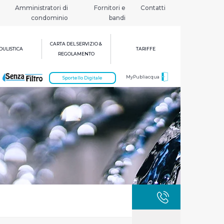
Amministratori di
Fornitori e
Contatti
condominio
bandi
CARTA DEL SERVIZIO &
ULISTICA
TARIFFE
REGOLAMENTO
MyPubliacqua
Sportello Digitale
GUASTI
800 3