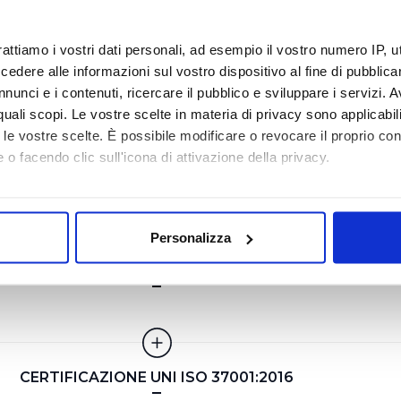
rattiamo i vostri dati personali, ad esempio il vostro numero IP, 
IFICAZIONE AMBIENTALE UNI EN ISO 14001:2015
dere alle informazioni sul vostro dispositivo al fine di pubblica
nunci e i contenuti, ricercare il pubblico e sviluppare i servizi. A
r quali scopi. Le vostre scelte in materia di privacy sono applicabi
to le vostre scelte. È possibile modificare o revocare il proprio 
 o facendo clic sull'icona di attivazione della privacy.
RTIFICAZIONE SICUREZZA UNI ISO 45001:2018
mo anche:
oni sulla tua posizione geografica, con un'approssimazione di qu
Personalizza
spositivo, scansionandolo attivamente alla ricerca di caratteristich
TAMENTO LABORATORIO UNI CEI EN ISO/IEC 17025
aborati i tuoi dati personali e imposta le tue preferenze nella
s
consenso in qualsiasi momento dalla Dichiarazione sui cookie.
i necessari per rendere fruibile il sito web abilitandone funziona
CERTIFICAZIONE UNI ISO 37001:2016
accesso alle aree protette. In linea con le preferenze manifesta
i, i cookie possono essere inoltre utilizzati per analizzare il tr