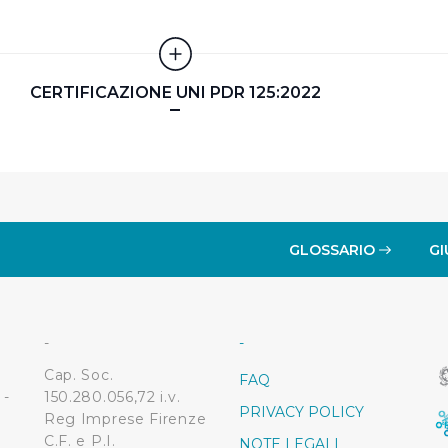
 ed annunci e per fornire funzionalità dei social media, condiv
il nostro sito con i nostri partner. Tali soggetti, che si occupano
otrebbero combinare le informazioni ricevute con altre informazi
CERTIFICAZIONE UNI PDR 125:2022
 suo utilizzo dei loro servizi.
 l'Utente accetta di memorizzare tutti i cookie sul dispositivo pe
l’Utente può gestire direttamente le proprie preferenze selezi
estinatarie della condivisione di informazioni sopra indicata.
GLOSSARIO
GI
 "X" posizionata in alto a destra in questo banner l’Utente rifiut
. La chiusura del presente banner comporta il permanere delle 
a navigazione in assenza di cookie o altri sistemi di tracciame
a corretta visualizzazione della pagina.
-
-
Cap. Soc.
FAQ
 -
150.280.056,72 i.v.
PRIVACY POLICY
Reg Imprese Firenze
C.F. e P.I.
NOTE LEGALI