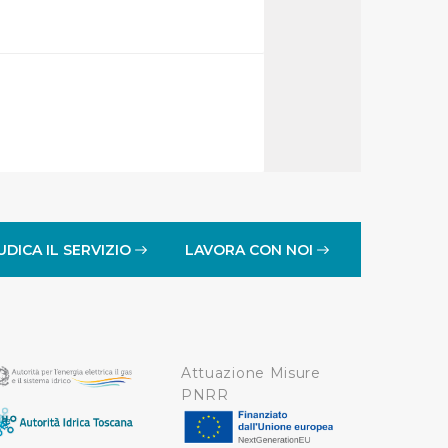
idendo informazioni sul
 di analisi dei dati web,
oni che l’Utente ha fornito
r le finalità sopra indicate.
onando i singoli cookie
UDICA IL SERVIZIO
LAVORA CON NOI
a tutti i cookie con la sola
impostazioni di default e
nto ad esclusione di quelli
Attuazione Misure
PNRR