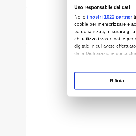
Uso responsabile dei dati
Noi e
i nostri 1022 partner
t
CERT
cookie per memorizzare e acce
personalizzati, misurare gli an
chi utilizza i vostri dati e pe
digitale in cui avete effettua
dalla Dichiarazione sui cookie
CE
Con il tuo consenso, vorrem
raccogliere informazi
Rifiuta
Identificare il tuo di
digitali).
ACCREDI
Approfondisci come vengono el
modificare o ritirare il tuo 
Utilizziamo dei cookie tecnic
navigazione sulle pagine e l'
consensi dallo stesso prestat