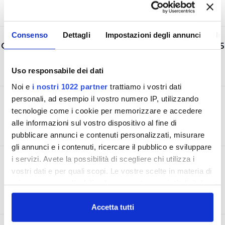
Consenso
Dettagli
Impostazioni degli annunci
In
CERTIFICAZIONE AMBIENTALE UNI EN ISO 14001:2015
Uso responsabile dei dati
Noi e
i nostri 1022 partner
trattiamo i vostri dati
personali, ad esempio il vostro numero IP, utilizzando
CERTIFICAZIONE SICUREZZA UNI ISO 45001:2018
tecnologie come i cookie per memorizzare e accedere
alle informazioni sul vostro dispositivo al fine di
pubblicare annunci e contenuti personalizzati, misurare
gli annunci e i contenuti, ricercare il pubblico e sviluppare
i servizi. Avete la possibilità di scegliere chi utilizza i
ACCREDITAMENTO LABORATORIO UNI CEI EN
vostri dati e per quali scopi. Le vostre scelte in materia di
ISO/IEC 17025
privacy sono applicabili solo su questa proprietà digitale
in cui avete effettuato le vostre scelte. È possibile
modificare o revocare il proprio consenso in qualsiasi
Accetta tutti
momento dalla Dichiarazione sui cookie o facendo clic