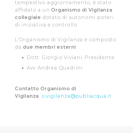
tempestivo aggiornamento, è stato
affidato a un
Organismo di Vigilanza
Utilizziamo dei cookie tecnici necessari per rendere
collegiale
dotato di autonomi poteri
fruibile il sito web abilitandone funzionalità di base quali
di iniziativa e controllo.
la navigazione sulle pagine e l'accesso alle aree
protette. In linea con le preferenze manifestate
L’Organismo di Vigilanza è composto
dall’Utente e con i consensi dallo stesso prestati, i
cookie possono essere inoltre utilizzati per analizzare il
da
due
membri esterni
:
traffico sul nostro sito web, per personalizzare
Dott. Giorgio Viviani, Presidente
contenuti ed annunci e per fornire funzionalità dei social
Avv. Andrea Quadrini
media, condividendo informazioni sul modo in cui
l’Utente utilizza il nostro sito con i nostri partner. Tali
soggetti, che si occupano di analisi dei dati web,
Contatto Organismo di
pubblicità e social media, potrebbero combinare le
Vigilanza
:
o.vigilanza@publiacqua.it
informazioni ricevute con altre informazioni che l’Utente
ha fornito loro o che hanno raccolto dal suo utilizzo dei
loro servizi.
Cliccando su "Accetta tutti", l'Utente accetta di
memorizzare tutti i cookie sul dispositivo per le finalità