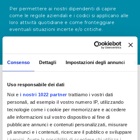
Per permettere ai nostri dipendenti di capire
come le regole aziendali e i codici si applicano alle
loro attività quotidiane e come fronteggiare
eventuali situazioni incerte e/o critiche.
Consenso
Dettagli
Impostazioni degli annunci
In
Uso responsabile dei dati
PIANIFICAZIONE E
Noi e
i nostri 1022 partner
trattiamo i vostri dati
MONITORAGGIO
personali, ad esempio il vostro numero IP, utilizzando
CONTINUO
tecnologie come i cookie per memorizzare e accedere
alle informazioni sul vostro dispositivo al fine di
Per permettere agli organi di controllo di vigilare
pubblicare annunci e contenuti personalizzati, misurare
costantemente sulla corretta applicazione del
gli annunci e i contenuti, ricercare il pubblico e sviluppare
Codice Etico, verificandone il rispetto e
i servizi. Avete la possibilità di scegliere chi utilizza i