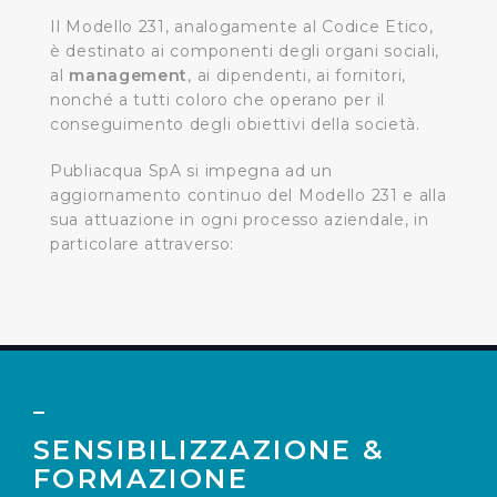
Il Modello 231, analogamente al Codice Etico,
è destinato ai componenti degli organi sociali,
al
management
, ai dipendenti, ai fornitori,
nonché a tutti coloro che operano per il
conseguimento degli obiettivi della società.
Publiacqua SpA si impegna ad un
aggiornamento continuo del Modello 231 e alla
sua attuazione in ogni processo aziendale, in
particolare attraverso:
SENSIBILIZZAZIONE &
FORMAZIONE