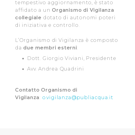
tempestivo aggiornamento, è stato
affidato a un
Organismo di Vigilanza
Utilizziamo dei cookie tecnici necessari per rendere
collegiale
dotato di autonomi poteri
fruibile il sito web abilitandone funzionalità di base quali
di iniziativa e controllo.
la navigazione sulle pagine e l'accesso alle aree
protette. In linea con le preferenze manifestate
L’Organismo di Vigilanza è composto
dall’Utente e con i consensi dallo stesso prestati, i
cookie possono essere inoltre utilizzati per analizzare il
da
due
membri esterni
:
traffico sul nostro sito web, per personalizzare
Dott. Giorgio Viviani, Presidente
contenuti ed annunci e per fornire funzionalità dei social
Avv. Andrea Quadrini
media, condividendo informazioni sul modo in cui
l’Utente utilizza il nostro sito con i nostri partner. Tali
soggetti, che si occupano di analisi dei dati web,
Contatto Organismo di
pubblicità e social media, potrebbero combinare le
Vigilanza
:
o.vigilanza@publiacqua.it
informazioni ricevute con altre informazioni che l’Utente
ha fornito loro o che hanno raccolto dal suo utilizzo dei
loro servizi.
Cliccando su "Accetta tutti", l'Utente accetta di
memorizzare tutti i cookie sul dispositivo per le finalità