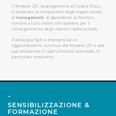
Il Modello 231, analogamente al Codice Etico,
è destinato ai componenti degli organi sociali,
al
management
, ai dipendenti, ai fornitori,
nonché a tutti coloro che operano per il
conseguimento degli obiettivi della società.
Publiacqua SpA si impegna ad un
aggiornamento continuo del Modello 231 e alla
sua attuazione in ogni processo aziendale, in
particolare attraverso:
SENSIBILIZZAZIONE &
FORMAZIONE