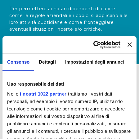
Per permettere ai nostri dipendenti di capire
come le regole aziendali e i codici si applicano alle
loro attività quotidiane e come fronteggiare
eventuali situazioni incerte e/o critiche.
Consenso
Dettagli
Impostazioni degli annunci
In
Uso responsabile dei dati
PIANIFICAZIONE E
Noi e
i nostri 1022 partner
trattiamo i vostri dati
MONITORAGGIO
personali, ad esempio il vostro numero IP, utilizzando
CONTINUO
tecnologie come i cookie per memorizzare e accedere
alle informazioni sul vostro dispositivo al fine di
Per permettere agli organi di controllo di vigilare
pubblicare annunci e contenuti personalizzati, misurare
costantemente sulla corretta applicazione del
gli annunci e i contenuti, ricercare il pubblico e sviluppare
Codice Etico, verificandone il rispetto e
i servizi. Avete la possibilità di scegliere chi utilizza i