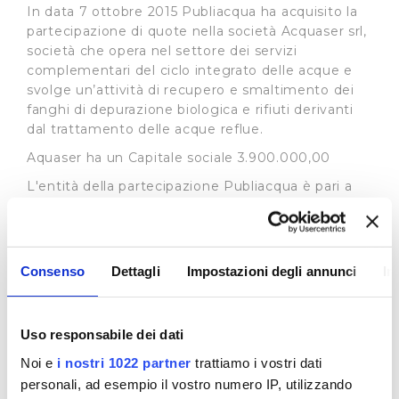
In data 7 ottobre 2015 Publiacqua ha acquisito la
partecipazione di quote nella società Acquaser srl,
società che opera nel settore dei servizi
complementari del ciclo integrato delle acque e
svolge un’attività di recupero e smaltimento dei
fanghi di depurazione biologica e rifiuti derivanti
dal trattamento delle acque reflue.
Aquaser ha un Capitale sociale 3.900.000,00
L'entità della partecipazione Publiacqua è pari a
nominali Euro 39.000,00 (trentanovemila virgola
zero zero), corrispondenti all'1% (uno per cento)
del capitale sociale della società
Consenso
Dettagli
Impostazioni degli annunci
In
Organi societari:
Flavio Zazzeri (Presidente)
Alberto Risoldi (Consigliere)
Uso responsabile dei dati
Cristiano Agostini (Consigliere)
Noi e
i nostri 1022 partner
trattiamo i vostri dati
personali, ad esempio il vostro numero IP, utilizzando
Valentina Bracaglia (Consigliere)