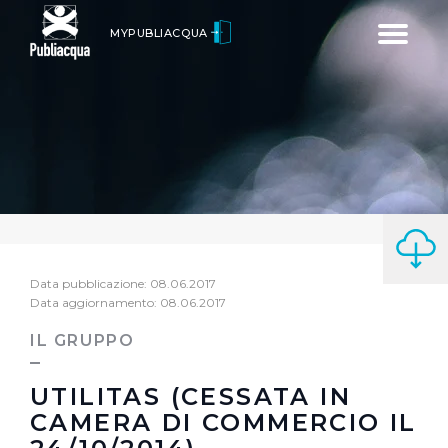
Toggle
MYPUBLIACQUA
navigatio
Data pubblicazione: 08.06.2017
Data aggiornamento: 08.06.2017
IL GRUPPO
UTILITAS (CESSATA IN
CAMERA DI COMMERCIO IL