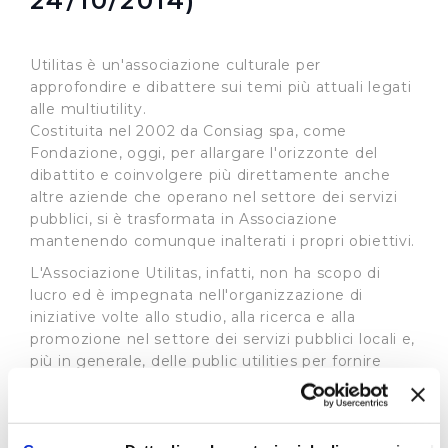
24/10/2014)
Utilitas è un'associazione culturale per
approfondire e dibattere sui temi più attuali legati
alle multiutility.
Costituita nel 2002 da Consiag spa, come
Fondazione, oggi, per allargare l'orizzonte del
dibattito e coinvolgere più direttamente anche
altre aziende che operano nel settore dei servizi
pubblici, si è trasformata in Associazione
mantenendo comunque inalterati i propri obiettivi.
L'Associazione Utilitas, infatti, non ha scopo di
lucro ed è impegnata nell'organizzazione di
iniziative volte allo studio, alla ricerca e alla
promozione nel settore dei servizi pubblici locali e,
più in generale, delle public utilities per fornire
strumenti che consentano la misurazione della
qualità, economicità ed efficienza dei servizi
erogati a favore dei cittadini ed il loro