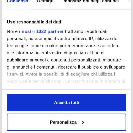
monitoraggio.
Consenso
Dettagli
Impostazioni degli annunci
In
Oggi fanno parte dell'associazione oltre a Consiag
e Publiacqua, aziende come ASM S.p.A., EPP
S.p.A., GIDA, ASEL.
Uso responsabile dei dati
Utilitas ha già realizzato un buon numero di
Noi e
i nostri 1022 partner
trattiamo i vostri dati
attività di ricerca, studio e confronto sul tema
personali, ad esempio il vostro numero IP, utilizzando
delle public utilities, accreditandosi come un
tecnologie come i cookie per memorizzare e accedere
soggetto nuovo ed autorevole nel panorama delle
organizzazioni che si occupano di servizi di
alle informazioni sul vostro dispositivo al fine di
pubblica utilità.
pubblicare annunci e contenuti personalizzati, misurare
gli annunci e i contenuti, ricercare il pubblico e sviluppare
Publiacqua partecipa Utilitas con una quota di
i servizi. Avete la possibilità di scegliere chi utilizza i
30.000 euro (pari al 41,38%).
vostri dati e per quali scopi. Le vostre scelte in materia di
Organi Societari:
privacy sono applicabili solo su questa proprietà digitale
Oublesse Conti (Presidente)
in cui avete effettuato le vostre scelte. È possibile
Caterina Ammendola (Vicepresidente)
modificare o revocare il proprio consenso in qualsiasi
Accetta tutti
Roberto Pagliocca (Consigliere)
momento dalla Dichiarazione sui cookie o facendo clic
Luciano Baggiani (Consigliere)
sull'icona di attivazione della privacy.
Marzia Stefani (Consigliere)
Personalizza
Roberto Natali (Consigliere)
Andrea Simoncini (Consigliere)
Con il tuo consenso, vorremmo anche: