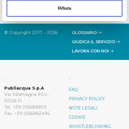
raccogliere informazioni sulla tua posizione
Rifiuta
geografica, con un'approssimazione di qualche
metro,
Identificare il tuo dispositivo, scansionandolo
© Copyright 2017 - 2026
GLOSSARIO
attivamente alla ricerca di caratteristiche specifiche
(impronte digitali).
GIUDICA IL SERVIZIO
Approfondisci come vengono elaborati i tuoi dati personali
LAVORA CON NOI
e imposta le tue preferenze nella
sezione dettagli
. Puoi
modificare o ritirare il tuo consenso in qualsiasi momento
dalla Dichiarazione sui cookie.
-
-
Utilizziamo dei cookie tecnici necessari per rendere
Publiacqua S.p.A
FAQ
fruibile il sito web abilitandone funzionalità di base quali
Via Villamagna 90/c -
la navigazione sulle pagine e l'accesso alle aree
PRIVACY POLICY
50126 Fi
protette. In linea con le preferenze manifestate
Tel. +39 055688903
NOTE LEGALI
dall’Utente e con i consensi dallo stesso prestati, i
Fax. +39 0556862495
COOKIE
cookie possono essere inoltre utilizzati per analizzare il
-
traffico sul nostro sito web, per personalizzare
WHISTLEBLOWING