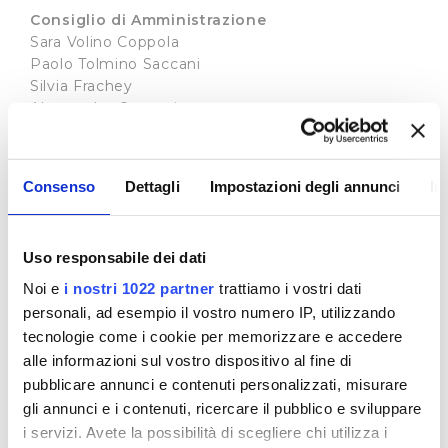
Consiglio di Amministrazione
Sara Volino Coppola
Paolo Tolmino Saccani
Silvia Frachey
Alessandro Canovai
Francesca Menabuoni
Demetrio Mauro
Anna Varriale
Consenso
Dettagli
Impostazioni degli annunci
In
Collegio dei sindaci revisori
Enrico Terzani Presidente
Gianna Risaliti Luciano Baielli
Uso responsabile dei dati
Supplenti
Noi e
i nostri 1022 partner
trattiamo i vostri dati
Silvia Bocci
personali, ad esempio il vostro numero IP, utilizzando
Cristian Bianchi
tecnologie come i cookie per memorizzare e accedere
alle informazioni sul vostro dispositivo al fine di
pubblicare annunci e contenuti personalizzati, misurare
gli annunci e i contenuti, ricercare il pubblico e sviluppare
i servizi. Avete la possibilità di scegliere chi utilizza i