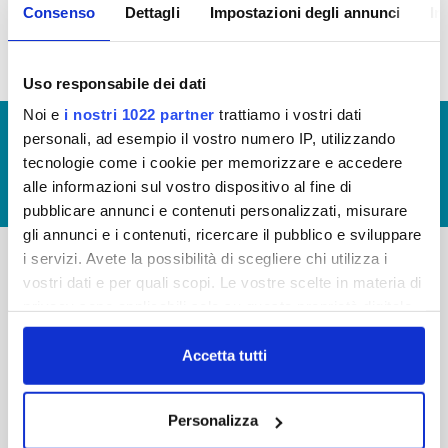
140bis del Codice del Consumo
Consenso
Dettagli
Impostazioni degli annunci
In
Uso responsabile dei dati
Noi e
i nostri 1022 partner
trattiamo i vostri dati
© Copyright 2017 - 2026
GLOSSARIO
personali, ad esempio il vostro numero IP, utilizzando
tecnologie come i cookie per memorizzare e accedere
GIUDICA IL SERVIZIO
alle informazioni sul vostro dispositivo al fine di
LAVORA CON NOI
pubblicare annunci e contenuti personalizzati, misurare
gli annunci e i contenuti, ricercare il pubblico e sviluppare
i servizi. Avete la possibilità di scegliere chi utilizza i
vostri dati e per quali scopi. Le vostre scelte in materia di
-
-
privacy sono applicabili solo su questa proprietà digitale
Publiacqua S.p.A
FAQ
in cui avete effettuato le vostre scelte. È possibile
Via Villamagna 90/c -
modificare o revocare il proprio consenso in qualsiasi
Accetta tutti
PRIVACY POLICY
50126 Fi
momento dalla Dichiarazione sui cookie o facendo clic
Tel. +39 055688903
NOTE LEGALI
sull'icona di attivazione della privacy.
Fax. +39 0556862495
Personalizza
COOKIE
-