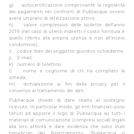
dall’Utente e con i consensi dallo stesso prestati, i
g) autocertificazione comprovante la regolarità
cookie possono essere inoltre utilizzati per analizzare il
dei pagamenti nei confronti di Publiacqua ovvero
traffico sul nostro sito web, per personalizzare
avere un piano di rateizzazione attivo;
contenuti ed annunci e per fornire funzionalità dei social
h) valore complessivo delle bollette dell’anno
2019 (nel caso di utenti indiretti il costo fornitura è
media, condividendo informazioni sul modo in cui
quello riferito alla propria utenza e non all’intero
l’Utente utilizza il nostro sito con i nostri partner. Tali
condominio);
soggetti, che si occupano di analisi dei dati web,
i) codice Iban del soggetto giuridico richiedente;
pubblicità e social media, potrebbero combinare le
j) E-mail;
informazioni ricevute con altre informazioni che l’Utente
k) numero di telefono;
ha fornito loro o che hanno raccolto dal suo utilizzo dei
l) nome e cognome di chi ha compilato la
loro servizi.
scheda;
m) dichiarazione ai fini della privacy per il
Cliccando su "Accetta tutti", l'Utente accetta di
consenso al trattamento dei dati.
memorizzare tutti i cookie sul dispositivo per le finalità
Publiacqua chiede di dare risalto al sostegno
sopra indicate.
ricevuto. In particolar modo, gli enti finanziati sono
tenuti ad apporre il logo di Publiacqua su tutti i
Cliccando su "Personalizza" l’Utente può gestire
materiali di comunicazione (compresi social) legati
direttamente le proprie preferenze selezionando i
alla loro attività e dare evidenza che sono stati
singoli cookie desiderati e le terze parti destinatarie
beneficiari del finanziamento “Publiacqua ti