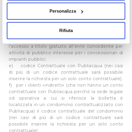
Documenti richiesti nel form:
sull'icona di attivazione della privacy.
a) denominazione e forma giuridica
Personalizza
dell’associazione;
Con il tuo consenso, vorremmo anche:
b) codice fiscale;
c) sede legale;
raccogliere informazioni sulla tua posizione
Rifiuta
d) autocertificazione comprovante lo svolgimento
geografica, con un'approssimazione di qualche
di un servizio pubblico ovvero di garantire
metro,
l’accesso a titolo gratuito all’ente concedente per
Identificare il tuo dispositivo, scansionandolo
attività di pubblico interesse per i concessionari di
attivamente alla ricerca di caratteristiche specifiche
impianti pubblici;
(impronte digitali).
e) codice Contrattuale con Publiacqua (nei casi
Approfondisci come vengono elaborati i tuoi dati personali
di più di un codice contrattuale sarà possibile
e imposta le tue preferenze nella
sezione dettagli
. Puoi
inserire la richiesta per un solo conto contrattuale);
f) per i clienti «indiretti» (che non hanno un conto
modificare o ritirare il tuo consenso in qualsiasi momento
contrattuale con Publiacqua perché la sede legale
dalla Dichiarazione sui cookie.
od operativa a cui si riferisce la bolletta è
localizzata in un condominio contrattualizzato con
Utilizziamo dei cookie tecnici necessari per rendere
Publiacqua) il codice contrattuale del condominio
fruibile il sito web abilitandone funzionalità di base quali
(nei casi di più di un codice contrattuale sarà
la navigazione sulle pagine e l'accesso alle aree
possibile inserire la richiesta per un solo conto
protette. In linea con le preferenze manifestate
contrattuale);