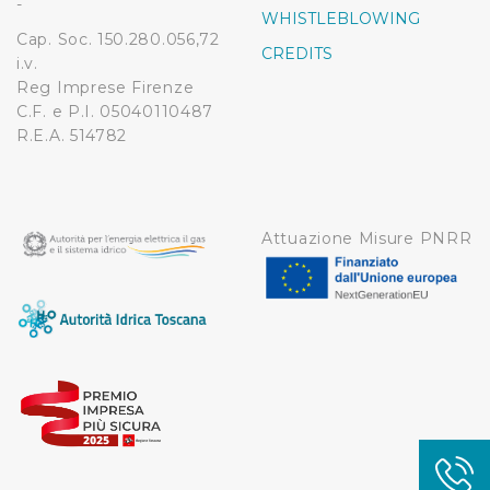
-
WHISTLEBLOWING
contenuti ed annunci e per fornire funzionalità dei social
Cap. Soc. 150.280.056,72
media, condividendo informazioni sul modo in cui
CREDITS
i.v.
l’Utente utilizza il nostro sito con i nostri partner. Tali
Reg Imprese Firenze
soggetti, che si occupano di analisi dei dati web,
C.F. e P.I. 05040110487
pubblicità e social media, potrebbero combinare le
R.E.A. 514782
informazioni ricevute con altre informazioni che l’Utente
ha fornito loro o che hanno raccolto dal suo utilizzo dei
loro servizi.
Attuazione Misure PNRR
Cliccando su "Accetta tutti", l'Utente accetta di
memorizzare tutti i cookie sul dispositivo per le finalità
sopra indicate.
Cliccando su "Personalizza" l’Utente può gestire
direttamente le proprie preferenze selezionando i
singoli cookie desiderati e le terze parti destinatarie
della condivisione di informazioni sopra indicata.