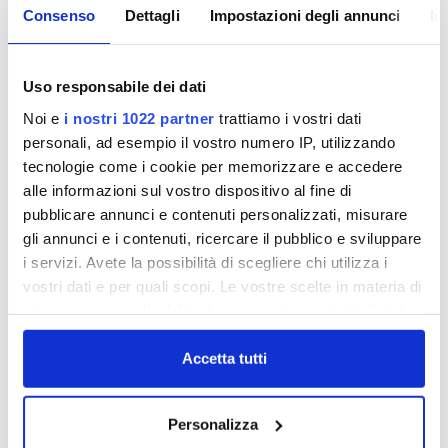
Anche nel 2008 si punta sulla qualità dell'acqua
Consenso
Dettagli
Impostazioni degli annunci
In
che arriva nelle nostre case.
L'acqua potabile che sgorga dai nostri rubinetti è
buona e sicuramente meno costosa ed inquinante
Uso responsabile dei dati
dell'acqua in bottiglia.
Noi e
i nostri 1022 partner
trattiamo i vostri dati
L'impegno di Publiacqua nella ricerca della qualità
personali, ad esempio il vostro numero IP, utilizzando
è costante.
tecnologie come i cookie per memorizzare e accedere
L'acqua distribuita soddisfa pienamente e
alle informazioni sul vostro dispositivo al fine di
costantemente i requisiti richiesti dalla
pubblicare annunci e contenuti personalizzati, misurare
legislazione, viene quotidianamente controllata e
gli annunci e i contenuti, ricercare il pubblico e sviluppare
migliorata, per poter essere utilizzata
i servizi. Avete la possibilità di scegliere chi utilizza i
tranquillamene e in piena sicurezza: "sulla qualità ...
vostri dati e per quali scopi. Le vostre scelte in materia di
niente da dire!!".
privacy sono applicabili solo su questa proprietà digitale
in cui avete effettuato le vostre scelte. È possibile
modificare o revocare il proprio consenso in qualsiasi
Accetta tutti
momento dalla Dichiarazione sui cookie o facendo clic
sull'icona di attivazione della privacy.
Personalizza