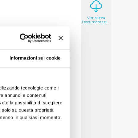
Visualizza
Documentazione
si, il messaggio che
roprie campagne di
Informazioni sui cookie
acqua di rubinetto, in
di buona qualità, è sicura
ottiglia.
etto sopra. Acqua di
utilizzando tecnologie come i
re annunci e contenuti
essaggi chiari, semplici e
vete la possibilità di scegliere
estimenti che Publiacqua ha
li solo su questa proprietà
i acqua buona e sicura.
consenso in qualsiasi momento