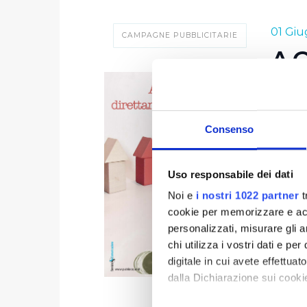
01 Gi
CAMPAGNE PUBBLICITARIE
AC
L'acqu
Publia
Consenso
sensibi
tutto i
Uso responsabile dei dati
ed offr
E le n
Noi e
i nostri 1022 partner
t
cookie per memorizzare e acce
qualità
personalizzati, misurare gli an
senza t
chi utilizza i vostri dati e pe
messo 
digitale in cui avete effettua
dalla Dichiarazione sui cookie