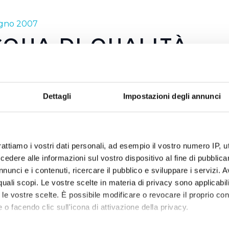
ugno 2007
QUA DI QUALITÀ
a è preziosa ma è anche buona e sicura. E' questo, in sinte
cqua fin dalla sua nascita ha portato avanti attraverso le p
Dettagli
Impostazioni degli annunci
lizzazione. Come abbiamo detto anche in altre occasioni, l'
l territorio dove il servizio idrico è gestito da Publiacqua, è 
e garanzie di controllo come nessun altro tipo di acqua in b
ostre due campagne 2007 esemplificano al meglio quanto d
rattiamo i vostri dati personali, ad esempio il vostro numero IP, 
dere alle informazioni sul vostro dispositivo al fine di pubblica
… direttamente a casa tua! e ricerchiamo… la qualità!! Due m
nunci e i contenuti, ricercare il pubblico e sviluppare i servizi. A
anti fronzoli che hanno alle spalle tutto il lavoro e gli inv
r quali scopi. Le vostre scelte in materia di privacy sono applicabi
in campo dal 2002 ad oggi per poter dare a tutti i cittadin
to le vostre scelte. È possibile modificare o revocare il proprio 
 o facendo clic sull'icona di attivazione della privacy.