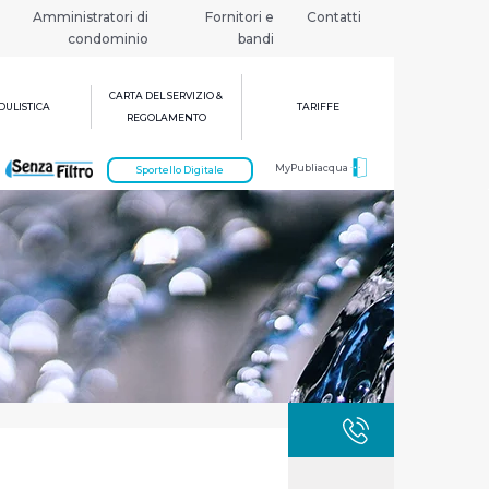
Amministratori di
Fornitori e
Contatti
condominio
bandi
CARTA DEL SERVIZIO &
ULISTICA
TARIFFE
REGOLAMENTO
MyPubliacqua
Sportello Digitale
GUASTI
800 3