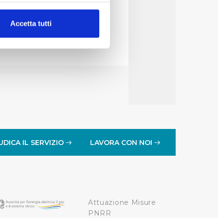
alche metro,
Accetta tutti
e specifiche (impronte
ezione dettagli
. Puoi
lità di base quali la
te dall’Utente e con i
affico sul nostro sito web,
idendo informazioni sul
 di analisi dei dati web,
UDICA IL SERVIZIO
LAVORA CON NOI
oni che l’Utente ha fornito
r le finalità sopra indicate.
Attuazione Misure
onando i singoli cookie
PNRR