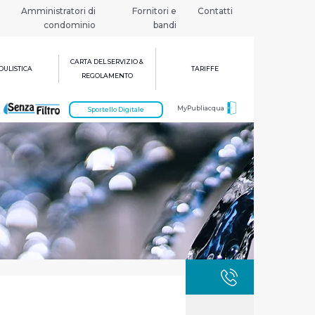
Amministratori di
Fornitori e
Contatti
condominio
bandi
CARTA DEL SERVIZIO &
ULISTICA
TARIFFE
REGOLAMENTO
MyPubliacqua
Sportello Digitale
GUASTI
800 3