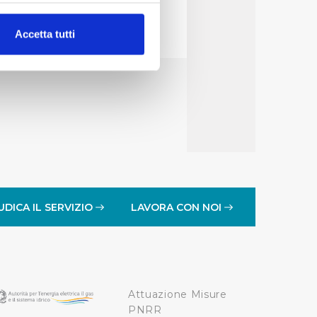
alche metro,
Accetta tutti
e specifiche (impronte
ezione dettagli
. Puoi
lità di base quali la
te dall’Utente e con i
affico sul nostro sito web,
idendo informazioni sul
 di analisi dei dati web,
UDICA IL SERVIZIO
LAVORA CON NOI
oni che l’Utente ha fornito
r le finalità sopra indicate.
Attuazione Misure
onando i singoli cookie
PNRR