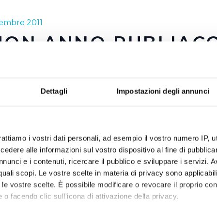
embre 2011
UON ANNO PUBLIAC
oni di euro investiti nel 2011.
oni di litri di acqua erogata in un anno nei 28 fontanelli instal
Dettagli
Impostazioni degli annunci
enti a 32 milioni di bottiglie di plastica da 0,5 litri non prod
milioni di euro risparmiati dalle famiglie.
qua augura a tutti un 2012 di qualità
rattiamo i vostri dati personali, ad esempio il vostro numero IP, 
dere alle informazioni sul vostro dispositivo al fine di pubblica
acqua_-_auguri_di_buon_2012.mp3
nunci e i contenuti, ricercare il pubblico e sviluppare i servizi. A
r quali scopi. Le vostre scelte in materia di privacy sono applicabi
to le vostre scelte. È possibile modificare o revocare il proprio 
 o facendo clic sull'icona di attivazione della privacy.