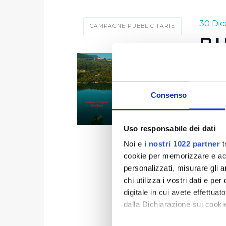
30 Dic
CAMPAGNE PUBBLICITARIE
B
60 mili
16 mili
Consenso
equival
per 10 
Uso responsabile dei dati
Publiac
Noi e
i nostri 1022 partner
t
cookie per memorizzare e acce
pubbli
personalizzati, misurare gli an
chi utilizza i vostri dati e pe
digitale in cui avete effettua
dalla Dichiarazione sui cookie