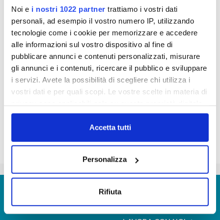
0,5 litri non prodotte
Noi e
i nostri 1022 partner
trattiamo i vostri dati
per 10 milioni di euro risparmiati dalle famiglie.
personali, ad esempio il vostro numero IP, utilizzando
Publiacqua augura a tutti un 2012 di qualità
tecnologie come i cookie per memorizzare e accedere
alle informazioni sul vostro dispositivo al fine di
pubblicare annunci e contenuti personalizzati, misurare
pubbliacqua_-_auguri_di_buon_2012.mp3
gli annunci e i contenuti, ricercare il pubblico e sviluppare
i servizi. Avete la possibilità di scegliere chi utilizza i
vostri dati e per quali scopi. Le vostre scelte in materia di
privacy sono applicabili solo su questa proprietà digitale
in cui avete effettuato le vostre scelte. È possibile
modificare o revocare il proprio consenso in qualsiasi
Accetta tutti
momento dalla Dichiarazione sui cookie o facendo clic
sull'icona di attivazione della privacy.
Personalizza
Con il tuo consenso, vorremmo anche:
raccogliere informazioni sulla tua posizione
© Copyright 2017 - 2026
GLOSSARIO
Rifiuta
geografica, con un'approssimazione di qualche
GIUDICA IL SERVIZIO
metro,