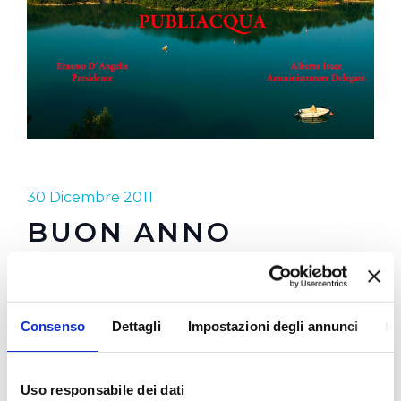
30 Dicembre 2011
BUON ANNO
PUBLIACQUA
60 milioni di euro investiti nel 2011.
Consenso
Dettagli
Impostazioni degli annunci
In
16 milioni di litri di acqua erogata in un anno nei 28
fontanelli installati
Uso responsabile dei dati
equivalenti a 32 milioni di bottiglie di plastica da