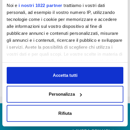
0,5 litri non prodotte
Noi e
i nostri 1022 partner
trattiamo i vostri dati
per 10 milioni di euro risparmiati dalle famiglie.
personali, ad esempio il vostro numero IP, utilizzando
Publiacqua augura a tutti un 2012 di qualità
tecnologie come i cookie per memorizzare e accedere
alle informazioni sul vostro dispositivo al fine di
pubblicare annunci e contenuti personalizzati, misurare
pubbliacqua_-_auguri_di_buon_2012.mp3
gli annunci e i contenuti, ricercare il pubblico e sviluppare
i servizi. Avete la possibilità di scegliere chi utilizza i
vostri dati e per quali scopi. Le vostre scelte in materia di
privacy sono applicabili solo su questa proprietà digitale
in cui avete effettuato le vostre scelte. È possibile
modificare o revocare il proprio consenso in qualsiasi
Accetta tutti
momento dalla Dichiarazione sui cookie o facendo clic
sull'icona di attivazione della privacy.
Personalizza
Con il tuo consenso, vorremmo anche:
raccogliere informazioni sulla tua posizione
© Copyright 2017 - 2026
GLOSSARIO
Rifiuta
geografica, con un'approssimazione di qualche
GIUDICA IL SERVIZIO
metro,