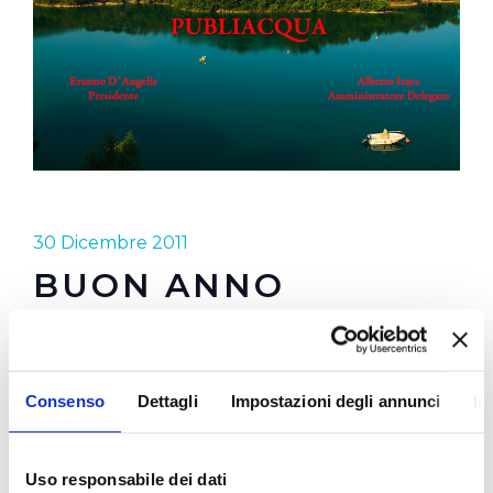
30 Dicembre 2011
BUON ANNO
PUBLIACQUA
60 milioni di euro investiti nel 2011.
Consenso
Dettagli
Impostazioni degli annunci
In
16 milioni di litri di acqua erogata in un anno nei 28
fontanelli installati
Uso responsabile dei dati
equivalenti a 32 milioni di bottiglie di plastica da