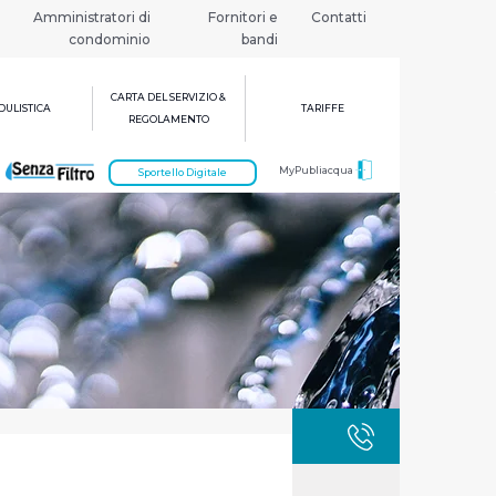
Amministratori di
Fornitori e
Contatti
condominio
bandi
CARTA DEL SERVIZIO &
ULISTICA
TARIFFE
REGOLAMENTO
MyPubliacqua
Sportello Digitale
GUASTI
800 3