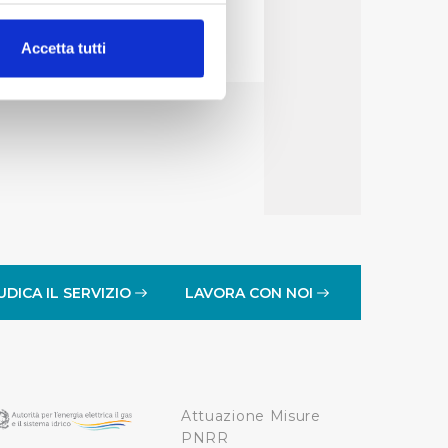
alche metro,
Accetta tutti
e specifiche (impronte
ezione dettagli
. Puoi
lità di base quali la
te dall’Utente e con i
affico sul nostro sito web,
idendo informazioni sul
 di analisi dei dati web,
UDICA IL SERVIZIO
LAVORA CON NOI
oni che l’Utente ha fornito
r le finalità sopra indicate.
Attuazione Misure
onando i singoli cookie
PNRR