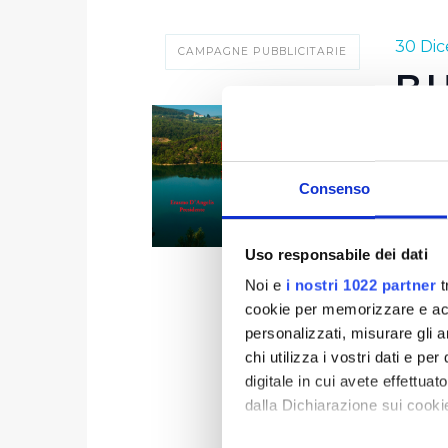
30 Dic
CAMPAGNE PUBBLICITARIE
B
60 mili
16 mili
Consenso
equival
per 10 
Uso responsabile dei dati
Publiac
Noi e
i nostri 1022 partner
t
cookie per memorizzare e acce
pubbli
personalizzati, misurare gli an
chi utilizza i vostri dati e pe
digitale in cui avete effettua
dalla Dichiarazione sui cookie