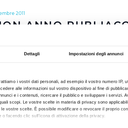
embre 2011
UON ANNO PUBLIAC
oni di euro investiti nel 2011.
oni di litri di acqua erogata in un anno nei 28 fontanelli instal
Dettagli
Impostazioni degli annunci
enti a 32 milioni di bottiglie di plastica da 0,5 litri non prod
milioni di euro risparmiati dalle famiglie.
qua augura a tutti un 2012 di qualità
rattiamo i vostri dati personali, ad esempio il vostro numero IP, 
dere alle informazioni sul vostro dispositivo al fine di pubblica
acqua_-_auguri_di_buon_2012.mp3
nunci e i contenuti, ricercare il pubblico e sviluppare i servizi. A
r quali scopi. Le vostre scelte in materia di privacy sono applicabi
to le vostre scelte. È possibile modificare o revocare il proprio 
 o facendo clic sull'icona di attivazione della privacy.