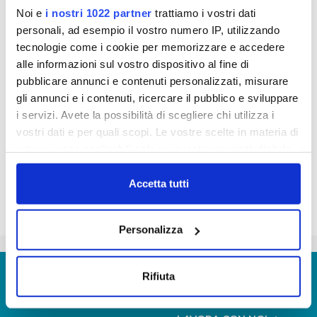
0,5 litri non prodotte
Noi e
i nostri 1022 partner
trattiamo i vostri dati
per 10 milioni di euro risparmiati dalle famiglie.
personali, ad esempio il vostro numero IP, utilizzando
Publiacqua augura a tutti un 2012 di qualità
tecnologie come i cookie per memorizzare e accedere
alle informazioni sul vostro dispositivo al fine di
pubblicare annunci e contenuti personalizzati, misurare
pubbliacqua_-_auguri_di_buon_2012.mp3
gli annunci e i contenuti, ricercare il pubblico e sviluppare
i servizi. Avete la possibilità di scegliere chi utilizza i
vostri dati e per quali scopi. Le vostre scelte in materia di
privacy sono applicabili solo su questa proprietà digitale
in cui avete effettuato le vostre scelte. È possibile
modificare o revocare il proprio consenso in qualsiasi
Accetta tutti
momento dalla Dichiarazione sui cookie o facendo clic
sull'icona di attivazione della privacy.
Personalizza
Con il tuo consenso, vorremmo anche:
raccogliere informazioni sulla tua posizione
© Copyright 2017 - 2026
GLOSSARIO
Rifiuta
geografica, con un'approssimazione di qualche
GIUDICA IL SERVIZIO
metro,