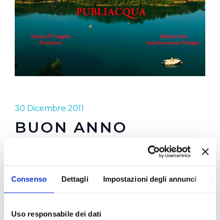
30 Dicembre 2011
BUON ANNO
PUBLIACQUA
60 milioni di euro investiti nel 2011.
Consenso
Dettagli
Impostazioni degli annunci
In
16 milioni di litri di acqua erogata in un anno nei 28
fontanelli installati
Uso responsabile dei dati
equivalenti a 32 milioni di bottiglie di plastica da