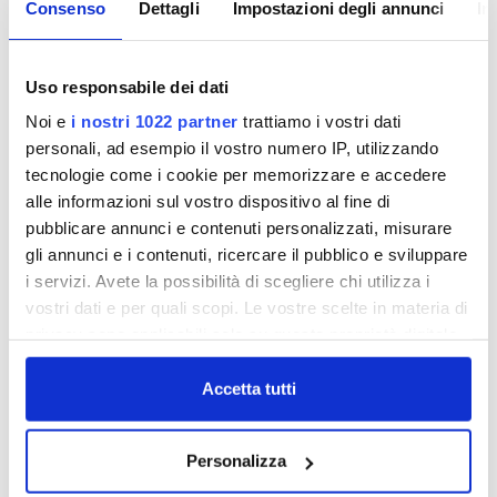
Consenso
Dettagli
Impostazioni degli annunci
In
Dopo aver inviato agli utenti molte lettere
informative sulla possibilità di
stipulare
Uso responsabile dei dati
un'assicurazione per le
perdite occulte
, abbiamo
Noi e
i nostri 1022 partner
trattiamo i vostri dati
deciso di effettuare una vera e propria campagna.
personali, ad esempio il vostro numero IP, utilizzando
Le perdite occulte sono molto più diffuse di quello
tecnologie come i cookie per memorizzare e accedere
che pensiamo: evitare di pagare alti consumi
alle informazioni sul vostro dispositivo al fine di
d'acqua per questo inconveniente, oggi è
pubblicare annunci e contenuti personalizzati, misurare
possibile.
gli annunci e i contenuti, ricercare il pubblico e sviluppare
Con una modesta spesa annua ogni utente
i servizi. Avete la possibilità di scegliere chi utilizza i
Publiacqua può mettersi al riparo da questo
vostri dati e per quali scopi. Le vostre scelte in materia di
rischio.
privacy sono applicabili solo su questa proprietà digitale
in cui avete effettuato le vostre scelte. È possibile
modificare o revocare il proprio consenso in qualsiasi
Accetta tutti
momento dalla Dichiarazione sui cookie o facendo clic
sull'icona di attivazione della privacy.
Personalizza
Con il tuo consenso, vorremmo anche: