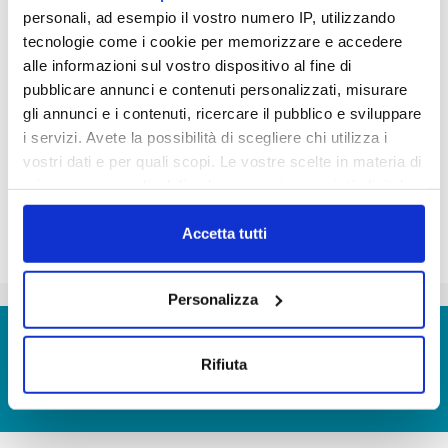
piccole azioni quotidiane contribuiscono a
personali, ad esempio il vostro numero IP, utilizzando
preservare una risorsa preziosa.
tecnologie come i cookie per memorizzare e accedere
alle informazioni sul vostro dispositivo al fine di
publiacqua_ott.mp3
pubblicare annunci e contenuti personalizzati, misurare
gli annunci e i contenuti, ricercare il pubblico e sviluppare
i servizi. Avete la possibilità di scegliere chi utilizza i
vostri dati e per quali scopi. Le vostre scelte in materia di
privacy sono applicabili solo su questa proprietà digitale
in cui avete effettuato le vostre scelte. È possibile
modificare o revocare il proprio consenso in qualsiasi
Accetta tutti
momento dalla Dichiarazione sui cookie o facendo clic
sull'icona di attivazione della privacy.
Personalizza
Con il tuo consenso, vorremmo anche:
© Copyright 2017 - 2026
GLOSSARIO
raccogliere informazioni sulla tua posizione
Rifiuta
GIUDICA IL SERVIZIO
geografica, con un'approssimazione di qualche
LAVORA CON NOI
metro,
Identificare il tuo dispositivo, scansionandolo