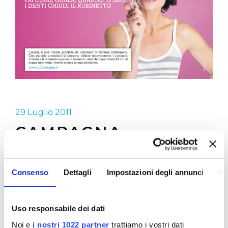
29 Luglio 2011
CAMPAGNA
RISPARMIO IDRICO
Consenso
Dettagli
Impostazioni degli annunci
In
Anche per il 2011 Publiacqua ha sviluppato una sua
campagna di sensibilizzazione al risparmio
Uso responsabile dei dati
dell'acqua. I soggetti sono tre di noi, tre
cittadini/utenti, Giulia, Luca e Sergio che con
Noi e
i nostri 1022 partner
trattiamo i vostri dati