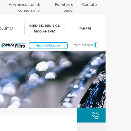
Amministratori di
Fornitori e
Contatti
condominio
bandi
CARTA DEL SERVIZIO &
ULISTICA
TARIFFE
REGOLAMENTO
MyPubliacqua
Sportello Digitale
GUASTI
800 3