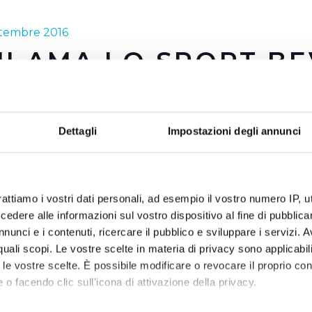
ttembre 2016
I AMA LO SPORT BE
'ACQUA DEL RUBINE
Dettagli
Impostazioni degli annunci
grandi atleti, altrettante eccellenze dello sport del nostro 
da testimonial per l'acqua del rubinetto. Marta Pagnini, Chia
i, Marco Innocenti e Fabrizio Caselli campioni nella vita e 
cqua_-_pagnini.mp3
rattiamo i vostri dati personali, ad esempio il vostro numero IP, 
dere alle informazioni sul vostro dispositivo al fine di pubblica
nunci e i contenuti, ricercare il pubblico e sviluppare i servizi. A
r quali scopi. Le vostre scelte in materia di privacy sono applicabi
to le vostre scelte. È possibile modificare o revocare il proprio 
 o facendo clic sull'icona di attivazione della privacy.