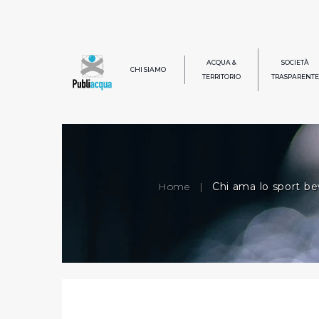
ACQUA &
SOCIETÀ
CHI SIAMO
TERRITORIO
TRASPARENTE
Home
|
Chi ama lo sport be