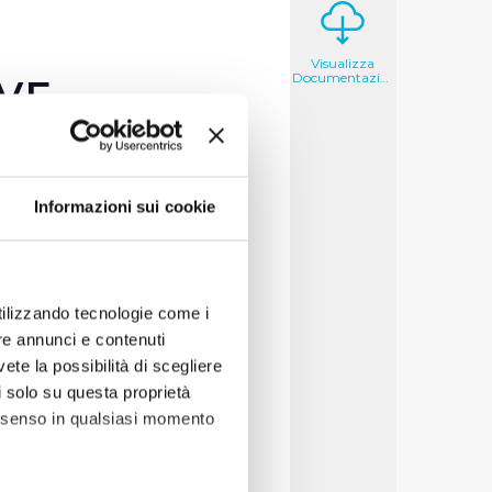
Visualizza
Documentazione
VE
TTO
Informazioni sui cookie
territorio hanno accettato
ra Tabani, Stefano
nello sport.
utilizzando tecnologie come i
re annunci e contenuti
vete la possibilità di scegliere
li solo su questa proprietà
consenso in qualsiasi momento