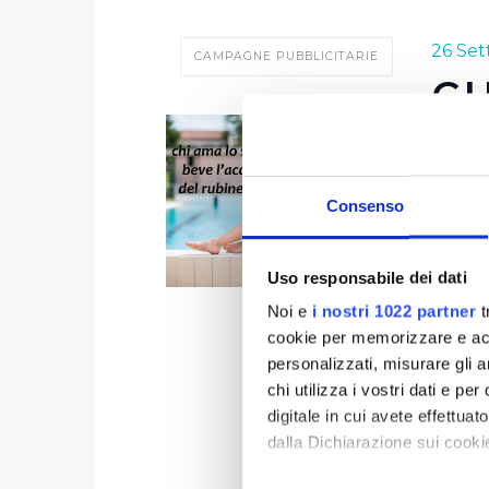
26 Se
CAMPAGNE PUBBLICITARIE
CH
L
Consenso
Cinque 
di far 
Tempest
Uso responsabile dei dati
publia
Noi e
i nostri 1022 partner
t
cookie per memorizzare e acce
personalizzati, misurare gli an
chi utilizza i vostri dati e pe
digitale in cui avete effettua
dalla Dichiarazione sui cookie