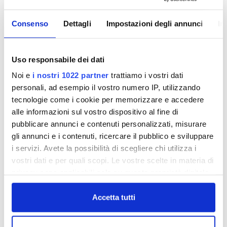
01 Novembre 2011
Consenso
Dettagli
Impostazioni degli annunci
In
NON ESISTONO PIÙ
LE MEZZE STAGIONI.
AIUTACI A TENERE
Uso responsabile dei dati
LIBERE LE CADITOIE
Noi e
i nostri 1022 partner
trattiamo i vostri dati
personali, ad esempio il vostro numero IP, utilizzando
tecnologie come i cookie per memorizzare e accedere
alle informazioni sul vostro dispositivo al fine di
Bombe d'acqua e piogge torrenziali possono
pubblicare annunci e contenuti personalizzati, misurare
creare allagamenti improvvisi. 4200 km di rete
gli annunci e i contenuti, ricercare il pubblico e sviluppare
fognaria e 250000 caditoie sono il nostro impegno
i servizi. Avete la possibilità di scegliere chi utilizza i
quotidiano. Anche un piccolo gesto puo' evitare
vostri dati e per quali scopi. Le vostre scelte in materia di
grandi problemi. Autaci a tenere libere le caditoie.
privacy sono applicabili solo su questa proprietà digitale
in cui avete effettuato le vostre scelte. È possibile
publiacqua_temporale_ok.mp3
modificare o revocare il proprio consenso in qualsiasi
Accetta tutti
momento dalla Dichiarazione sui cookie o facendo clic
sull'icona di attivazione della privacy.