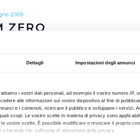
ugno 2009
M ZERO
anno 2009 la nostra campagna sulla qualità dell'acqua punt
 forza la questione del rispetto dell'ambiente.
Dettagli
Impostazioni degli annunci
 il trasporto, anche dell'acqua, su strada e le inevitabili con
amento che ne derivano, fa parte della logica a
"Km Zero"
c
d entrare nelle nostre abitudini quotidiane.
qua distribuisce acqua di qualità direttamente dal tuo rubine
rattiamo i vostri dati personali, ad esempio il vostro numero IP, 
tri zero ed in piena sicurezza !!
dere alle informazioni sul vostro dispositivo al fine di pubblica
saggio di questa campagna vuole richiamare l'attenzione s
nunci e i contenuti, ricercare il pubblico e sviluppare i servizi. A
nte per il rispetto dell'ambiente: oltre alla minore produzione
r quali scopi. Le vostre scelte in materia di privacy sono applicabi
'acqua di rubinetto, un prodotto comunque controllato, buono
to le vostre scelte. È possibile modificare o revocare il proprio 
immettere meno CO2 nell'aria!!
 o facendo clic sull'icona di attivazione della privacy.