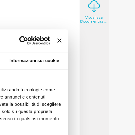
Visualizza
Documentazione
a a far emergere ancora
Informazioni sui cookie
seguenze a livello di
he da qualche tempo
tto di casa a ...
utilizzando tecnologie come i
re annunci e contenuti
u un altro punto
vete la possibilità di scegliere
 di rifiuti in plastica,
li solo su questa proprietà
, di qualità, significa
consenso in qualsiasi momento