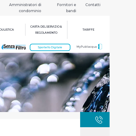
Amministratori di
Fornitori e
Contatti
condominio
bandi
CARTA DEL SERVIZIO &
ULISTICA
TARIFFE
REGOLAMENTO
MyPubliacqua
Sportello Digitale
GUASTI
800 3