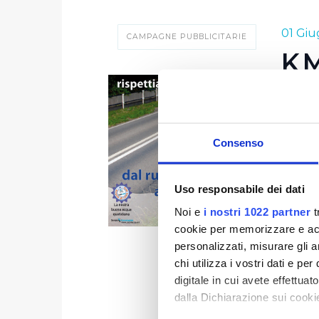
01 Gi
CAMPAGNE PUBBLICITARIE
K
Per l'
con più
Consenso
Evitare
inquin
tende a
Uso responsabile dei dati
Publiac
Noi e
i nostri 1022 partner
t
chilome
cookie per memorizzare e acce
Il mes
personalizzati, misurare gli an
importa
chi utilizza i vostri dati e pe
bere l
digitale in cui avete effettua
anche 
dalla Dichiarazione sui cookie