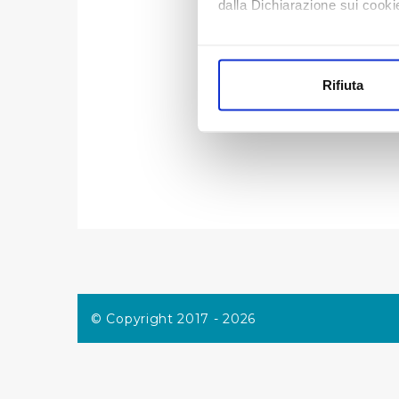
dalla Dichiarazione sui cookie
radiofo
Misura 
Con il tuo consenso, vorrem
raccogliere informazi
Rifiuta
Identificare il tuo di
digitali).
Approfondisci come vengono el
modificare o ritirare il tuo 
Utilizziamo dei cookie tecnic
navigazione sulle pagine e l'
consensi dallo stesso prestat
per personalizzare contenuti
modo in cui l’Utente utilizza 
pubblicità e social media, p
© Copyright 2017 - 2026
loro o che hanno raccolto dal
Cliccando su "Accetta tutti",