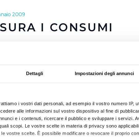
nnaio 2009
SURA I CONSUMI
ta della campagna di sensibilizzazione al risparmio idrico d
 campagna "teaser", una campagna in due fasi. La prima fas
tà del lettore, la seconda ha spiegato il messaggio: misura
pagna nasce dall'idea degli strumenti di misura come metaf
Dettagli
Impostazioni degli annunci
io: utilizzare il concetto di "misurare i consumi" in tutte le 
idrico in particolare.
one che porta chiaramente al risparmio, idrico nel nostro 
rattiamo i vostri dati personali, ad esempio il vostro numero IP, 
celti tre strumenti tra i più comuni (termometro, metro e bil
dere alle informazioni sul vostro dispositivo al fine di pubblica
contesto completamente bianco per farne risaltare subito i
nunci e i contenuti, ricercare il pubblico e sviluppare i servizi. A
a priva di altre dispersioni visive.
r quali scopi. Le vostre scelte in materia di privacy sono applicabi
per quest'anno la campagna si sviluppa a partire da sette
to le vostre scelte. È possibile modificare o revocare il proprio 
ti sul retro degli autobus, totem informativi in alcune mani