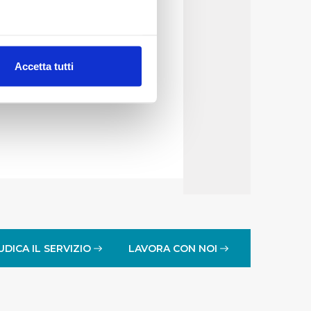
alche metro,
Accetta tutti
e specifiche (impronte
ezione dettagli
. Puoi
lità di base quali la
te dall’Utente e con i
affico sul nostro sito web,
idendo informazioni sul
 di analisi dei dati web,
oni che l’Utente ha fornito
UDICA IL SERVIZIO
LAVORA CON NOI
r le finalità sopra indicate.