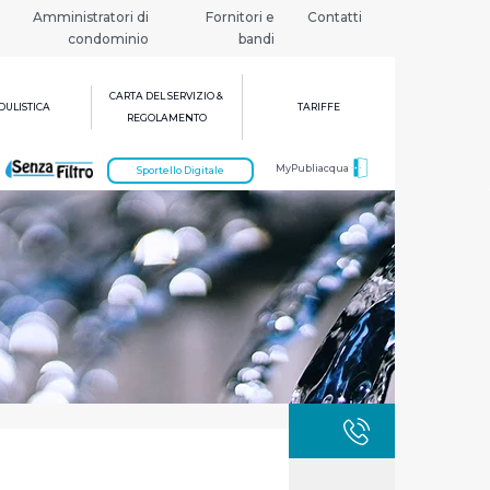
Amministratori di
Fornitori e
Contatti
condominio
bandi
CARTA DEL SERVIZIO &
ULISTICA
TARIFFE
REGOLAMENTO
MyPubliacqua
Sportello Digitale
GUASTI
800 3