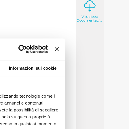
Visualizza
Documentazione
i quest'anno è stata quella
e ha sviluppato la
re il consumo di acqua.
ora per l'azione del
Informazioni sui cookie
attività quotidiane ed in
messaggio finale. Sono
utilizzando tecnologie come i
ancia) come visual, inseriti
re annunci e contenuti
l messaggio: una
vete la possibilità di scegliere
li solo su questa proprietà
mbre 2009 attraverso
consenso in qualsiasi momento
festazioni, spot