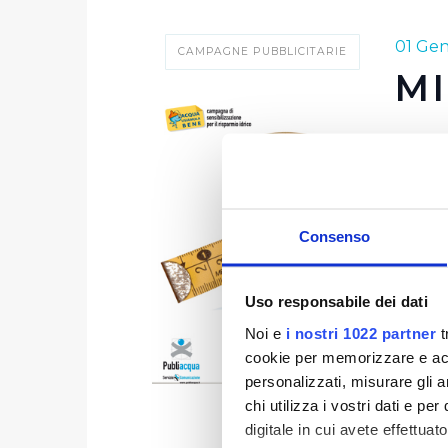
01 Ge
CAMPAGNE PUBBLICITARIE
MI
La scel
di una
curiosi
La cam
Consenso
risparm
quello 
Uso responsabile dei dati
Un'azi
Noi e
i nostri 1022 partner
t
stati s
cookie per memorizzare e acce
in un 
personalizzati, misurare gli an
campagn
chi utilizza i vostri dati e pe
Anche 
digitale in cui avete effettua
manifes