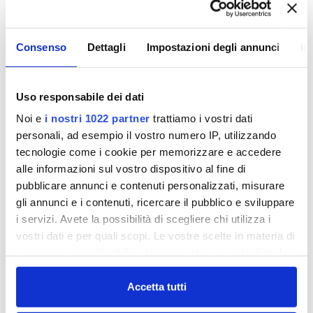
10 Ottobre 2011
Consenso
Dettagli
Impostazioni degli annunci
In
NON CI SONO PIÙ LE
MEZZE STAGIONI.
Uso responsabile dei dati
RISPARMIO IDRICO
Noi e
i nostri 1022 partner
trattiamo i vostri dati
personali, ad esempio il vostro numero IP, utilizzando
tecnologie come i cookie per memorizzare e accedere
....e la nostra campagna 2011 ne segue
alle informazioni sul vostro dispositivo al fine di
l'andamento con un supplemento di uscite su
pubblicare annunci e contenuti personalizzati, misurare
gli annunci e i contenuti, ricercare il pubblico e sviluppare
autobus e radio per sensibilizzare i cittadini sul
i servizi. Avete la possibilità di scegliere chi utilizza i
tema del risparmio idrico. Un uso consapevole
vostri dati e per quali scopi. Le vostre scelte in materia di
della risorsa che diventa ogni anno sempre più
privacy sono applicabili solo su questa proprietà digitale
importante anche in considerazione dei
in cui avete effettuato le vostre scelte. È possibile
cambiamenti climatici in atto.
modificare o revocare il proprio consenso in qualsiasi
Accetta tutti
publiacqua_ott.mp3
momento dalla Dichiarazione sui cookie o facendo clic