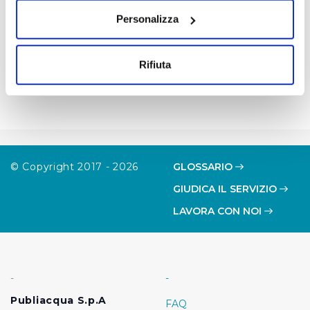
sull'icona di attivazione della privacy.
Personalizza
Con il tuo consenso, vorremmo anche:
raccogliere informazioni sulla tua posizione
Rifiuta
geografica, con un'approssimazione di qualche
metro,
Identificare il tuo dispositivo, scansionandolo
attivamente alla ricerca di caratteristiche specifiche
(impronte digitali).
Approfondisci come vengono elaborati i tuoi dati personali
© Copyright 2017 - 2026
GLOSSARIO
e imposta le tue preferenze nella
sezione dettagli
. Puoi
GIUDICA IL SERVIZIO
modificare o ritirare il tuo consenso in qualsiasi momento
dalla Dichiarazione sui cookie.
LAVORA CON NOI
Utilizziamo dei cookie tecnici necessari per rendere
fruibile il sito web abilitandone funzionalità di base quali
la navigazione sulle pagine e l'accesso alle aree
-
-
protette. In linea con le preferenze manifestate
Publiacqua S.p.A
FAQ