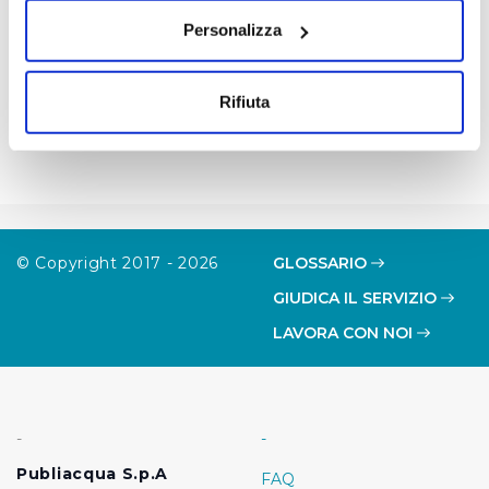
sull'icona di attivazione della privacy.
Personalizza
Con il tuo consenso, vorremmo anche:
raccogliere informazioni sulla tua posizione
Rifiuta
geografica, con un'approssimazione di qualche
metro,
Identificare il tuo dispositivo, scansionandolo
attivamente alla ricerca di caratteristiche specifiche
(impronte digitali).
Approfondisci come vengono elaborati i tuoi dati personali
© Copyright 2017 - 2026
GLOSSARIO
e imposta le tue preferenze nella
sezione dettagli
. Puoi
GIUDICA IL SERVIZIO
modificare o ritirare il tuo consenso in qualsiasi momento
dalla Dichiarazione sui cookie.
LAVORA CON NOI
Utilizziamo dei cookie tecnici necessari per rendere
fruibile il sito web abilitandone funzionalità di base quali
la navigazione sulle pagine e l'accesso alle aree
-
-
protette. In linea con le preferenze manifestate
Publiacqua S.p.A
FAQ