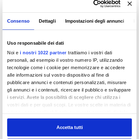
10 Ottobre 2011
Consenso
Dettagli
Impostazioni degli annunci
In
NON CI SONO PIÙ LE
MEZZE STAGIONI.
Uso responsabile dei dati
RISPARMIO IDRICO
Noi e
i nostri 1022 partner
trattiamo i vostri dati
personali, ad esempio il vostro numero IP, utilizzando
tecnologie come i cookie per memorizzare e accedere
....e la nostra campagna 2011 ne segue
alle informazioni sul vostro dispositivo al fine di
l'andamento con un supplemento di uscite su
pubblicare annunci e contenuti personalizzati, misurare
gli annunci e i contenuti, ricercare il pubblico e sviluppare
autobus e radio per sensibilizzare i cittadini sul
i servizi. Avete la possibilità di scegliere chi utilizza i
tema del risparmio idrico. Un uso consapevole
vostri dati e per quali scopi. Le vostre scelte in materia di
della risorsa che diventa ogni anno sempre più
privacy sono applicabili solo su questa proprietà digitale
importante anche in considerazione dei
in cui avete effettuato le vostre scelte. È possibile
cambiamenti climatici in atto.
modificare o revocare il proprio consenso in qualsiasi
Accetta tutti
publiacqua_ott.mp3
momento dalla Dichiarazione sui cookie o facendo clic