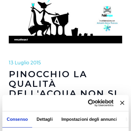
13 Luglio 2015
PINOCCHIO LA
QUALITÀ
DELL'ACQUA NON SI
INVENTA
Consenso
Dettagli
Impostazioni degli annunci
In
Due le situazioni scelte dall'autore Giovanni
Mattioli per far interagire la straordinaria sagoma