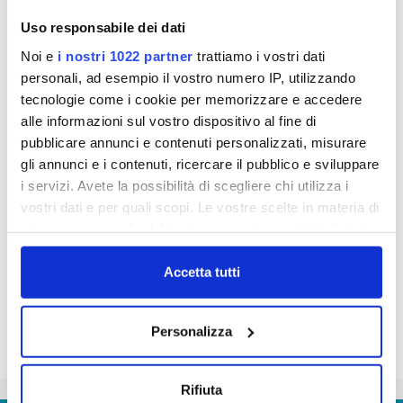
del PInocchio del grande Leo Mattioli con i temi di
Uso responsabile dei dati
Publiacqua: 1) la prima è a scuola con Pinocchio
Noi e
i nostri 1022 partner
trattiamo i vostri dati
che cerca di inventare la qualità dell'acqua; 2) la
personali, ad esempio il vostro numero IP, utilizzando
seconda invece vede un Pinocchio malato che per
tecnologie come i cookie per memorizzare e accedere
rifiutare la medicina si inventa la "bugia" dell'acqua
alle informazioni sul vostro dispositivo al fine di
cattiva. Le voci negli spot audio sono come
pubblicare annunci e contenuti personalizzati, misurare
sempre dei bravissimi Alessandro Paci, Kagliostro
gli annunci e i contenuti, ricercare il pubblico e sviluppare
e Monica Bauco.
i servizi. Avete la possibilità di scegliere chi utilizza i
vostri dati e per quali scopi. Le vostre scelte in materia di
privacy sono applicabili solo su questa proprietà digitale
in cui avete effettuato le vostre scelte. È possibile
modificare o revocare il proprio consenso in qualsiasi
Accetta tutti
momento dalla Dichiarazione sui cookie o facendo clic
sull'icona di attivazione della privacy.
Personalizza
Con il tuo consenso, vorremmo anche:
raccogliere informazioni sulla tua posizione
Rifiuta