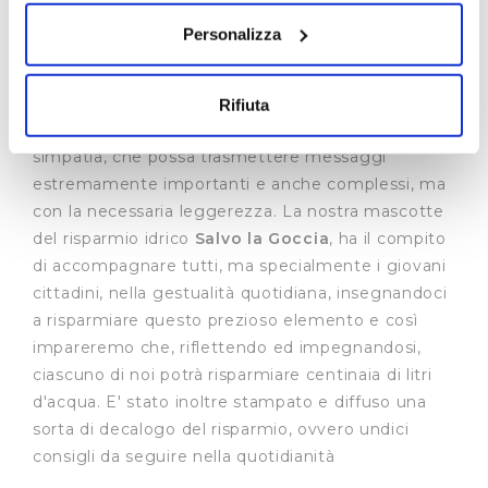
sull'icona di attivazione della privacy.
lancio, con uno spot televisivo, di un personaggio
Personalizza
legato all'acqua ed al risparmio idrico, che è
Con il tuo consenso, vorremmo anche:
divenuto il soggetto parlante delle campagne
raccogliere informazioni sulla tua posizione
educative di Publiacqua. Un intermediario
Rifiuta
geografica, con un'approssimazione di qualche
spigliato, amico, vicino, con una forte carica di
metro,
simpatia, che possa trasmettere messaggi
Identificare il tuo dispositivo, scansionandolo
estremamente importanti e anche complessi, ma
attivamente alla ricerca di caratteristiche specifiche
con la necessaria leggerezza. La nostra mascotte
(impronte digitali).
del risparmio idrico
Salvo la Goccia
, ha il compito
Approfondisci come vengono elaborati i tuoi dati personali
di accompagnare tutti, ma specialmente i giovani
e imposta le tue preferenze nella
sezione dettagli
. Puoi
cittadini, nella gestualità quotidiana, insegnandoci
modificare o ritirare il tuo consenso in qualsiasi momento
a risparmiare questo prezioso elemento e così
dalla Dichiarazione sui cookie.
impareremo che, riflettendo ed impegnandosi,
ciascuno di noi potrà risparmiare centinaia di litri
Utilizziamo dei cookie tecnici necessari per rendere
d'acqua. E' stato inoltre stampato e diffuso una
fruibile il sito web abilitandone funzionalità di base quali
sorta di decalogo del risparmio, ovvero undici
la navigazione sulle pagine e l'accesso alle aree
consigli da seguire nella quotidianità
protette. In linea con le preferenze manifestate