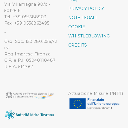
della condivisione di informazioni sopra indicata.
Via Villamagna 90/c -
PRIVACY POLICY
50126 Fi
Tel. +39 055688903
Cliccando su "Rifiuta" o sulla "X" posizionata in alto a
NOTE LEGALI
Fax. +39 0556862495
destra in questo banner l’Utente rifiuta tutti i cookie con
COOKIE
la sola eccezione dei cookie tecnici. La chiusura del
-
WHISTLEBLOWING
presente banner comporta il permanere delle
Cap. Soc. 150.280.056,72
impostazioni di default e dunque la continuazione della
CREDITS
i.v.
navigazione in assenza di cookie o altri sistemi di
Reg Imprese Firenze
tracciamento ad esclusione di quelli tecnici
C.F. e P.I. 05040110487
indispensabili per una corretta visualizzazione della
R.E.A. 514782
pagina.
Attuazione Misure PNRR