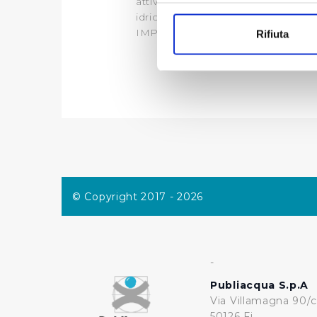
attività finanziata: Trasferimento d
Con il tuo consenso, vorrem
idrico
raccogliere informazi
IMPORTO LIQUIDAZIONE 2021: eur
Rifiuta
Identificare il tuo di
digitali).
Approfondisci come vengono el
modificare o ritirare il tuo 
Utilizziamo dei cookie tecnic
navigazione sulle pagine e l'
consensi dallo stesso prestat
per personalizzare contenuti
modo in cui l’Utente utilizza 
© Copyright 2017 - 2026
pubblicità e social media, p
loro o che hanno raccolto dal
-
Cliccando su "Accetta tutti",
Publiacqua S.p.A
Cliccando su "Personalizza" 
Via Villamagna 90/c
desiderati e le terze parti d
50126 Fi