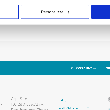
ella proprietà dell’invaso di Bilancino - risorse a favore del 
mo anche:
oni sulla tua posizione geografica, con un'approssimazione di qu
o 88.922,00(mandato nr. 9745 del 26.02.2021)
Personalizza
spositivo, scansionandolo attivamente alla ricerca di caratteristich
aborati i tuoi dati personali e imposta le tue preferenze nella
s
consenso in qualsiasi momento dalla Dichiarazione sui cookie.
i necessari per rendere fruibile il sito web abilitandone funziona
accesso alle aree protette. In linea con le preferenze manifesta
i, i cookie possono essere inoltre utilizzati per analizzare il tr
 ed annunci e per fornire funzionalità dei social media, condiv
il nostro sito con i nostri partner. Tali soggetti, che si occupano
GLOSSARIO
GI
otrebbero combinare le informazioni ricevute con altre informazi
 suo utilizzo dei loro servizi.
-
-
 l'Utente accetta di memorizzare tutti i cookie sul dispositivo pe
Cap. Soc.
FAQ
l’Utente può gestire direttamente le proprie preferenze selezi
 -
150.280.056,72 i.v.
PRIVACY POLICY
estinatarie della condivisione di informazioni sopra indicata.
Reg Imprese Firenze