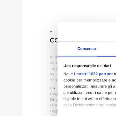
CONTRIBUTI PUB
Consenso
In applicazione dell’articolo 1, 
concorrenza), che ha introdotto o
Uso responsabile dei dati
incarichi retribuiti e comunque 
Noi e
i nostri 1022 partner
t
dalle pubbliche amministrazioni e 
contributi su investimenti Delibera
cookie per memorizzare e acce
personalizzati, misurare gli an
Tra questi:
chi utilizza i vostri dati e pe
Regione Toscana
digitale in cui avete effettua
Direzione Ambiente ed Energia
dalla Dichiarazione sui cookie
DIREZIONE AMBIENTE ED ENE
Oggetto dell'atto: Impegno Publi