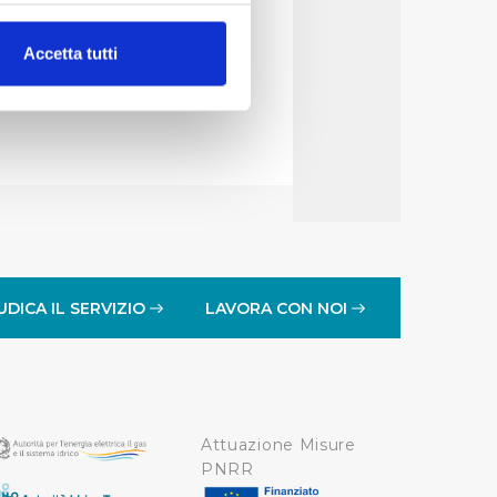
gestore del servizio
alche metro,
Accetta tutti
e specifiche (impronte
ezione dettagli
. Puoi
lità di base quali la
te dall’Utente e con i
affico sul nostro sito web,
idendo informazioni sul
 di analisi dei dati web,
UDICA IL SERVIZIO
LAVORA CON NOI
oni che l’Utente ha fornito
r le finalità sopra indicate.
Attuazione Misure
onando i singoli cookie
PNRR