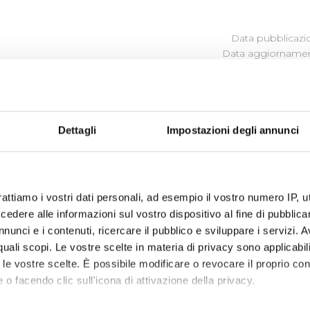
Data pubblicazi
Data aggiornamen
BLICI
Dettagli
Impostazioni degli annunci
comma 125 e ss, della Legge 124/2017 (Legge annuale per il m
bblighi di trasparenza per le imprese che ricevono sovvenzi
vantaggi economici di qualunque genere di importo superio
rattiamo i vostri dati personali, ad esempio il vostro numero IP, 
Società dalle stesse controllate e partecipate, si riportano 
ti dalle Autorità eroganti.
dere alle informazioni sul vostro dispositivo al fine di pubblica
nunci e i contenuti, ricercare il pubblico e sviluppare i servizi. A
r quali scopi. Le vostre scelte in materia di privacy sono applicabi
to le vostre scelte. È possibile modificare o revocare il proprio 
 o facendo clic sull'icona di attivazione della privacy.
RGIA
acqua - Invaso di Bilancino