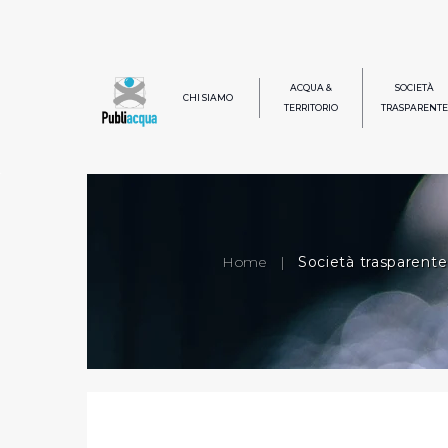
ACQUA &
SOCIETÀ
CHI SIAMO
TERRITORIO
TRASPARENTE
Home
|
Società trasparente