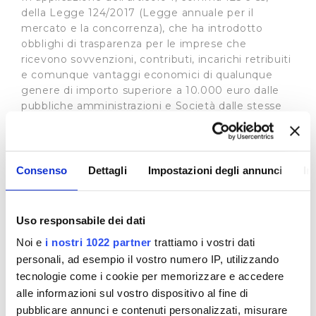
della Legge 124/2017 (Legge annuale per il
mercato e la concorrenza), che ha introdotto
obblighi di trasparenza per le imprese che
ricevono sovvenzioni, contributi, incarichi retribuiti
e comunque vantaggi economici di qualunque
genere di importo superiore a 10.000 euro dalle
pubbliche amministrazioni e Società dalle stesse
controllate e partecipate, si riportano in allegato i
contributi su investimenti Deliberati dalle Autorità
eroganti.
Consenso
Dettagli
Impostazioni degli annunci
In
Tra questi:
Regione Toscana
Direzione Ambiente ed Energia
Uso responsabile dei dati
DIREZIONE AMBIENTE ED ENERGIA
Oggetto dell'atto: Impegno Publiacqua - Invaso di
Noi e
i nostri 1022 partner
trattiamo i vostri dati
Bilancino
personali, ad esempio il vostro numero IP, utilizzando
attività finanziata: Trasferimento della proprietà
tecnologie come i cookie per memorizzare e accedere
dell’invaso di Bilancino - risorse a favore del
alle informazioni sul vostro dispositivo al fine di
gestore del servizio idrico
pubblicare annunci e contenuti personalizzati, misurare
IMPORTO LIQUIDAZIONE 2021: euro